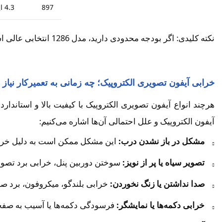
897
4.3 اینچ
نکته کلیدی: اگر بودجه محدودی دارید، مدل 1286 انتخابی عالی است. اما برای امکانات پیشرفته‌تر مانند ذخیره تصاویر یا اتصال به دوربین‌های اضافی، مدل‌های 1090 یا 897 مناسب‌تر هستند.
خرابی آیفون تصویری الکتروپیک؛ چه زمانی به تعمیرکار نیاز د
هرچند انواع آیفون تصویری الکتروپیک با کیفیت بالا و استاندا
آیفون الکتروپیک و علل احتمالی آن‌ها اشاره می‌کنیم:
مشکل در باز نشدن درب:
این مشکل ممکن است به دلیل خرابی
تصویر سیاه یا پر از نویز:
سوختن دوربین پنل، خرابی برد تصوی
صدا نداشتن یا زنگ نخوردن:
خرابی بلندگو، میکروفون، برد صد
خرابی دکمه‌ها یا نمایشگر:
فرسودگی دکمه‌ها یا آسیب به صفحه