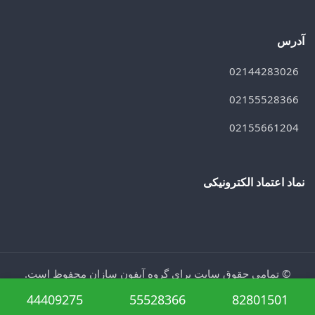
آدرس
02144283026
02155528366
02155661204
نماد اعتماد الکترونیکی
© تمامی حقوق سایت برای گروه آیفون سازان محفوظ است.
44409275
55528366
82801501
@iphonesazan