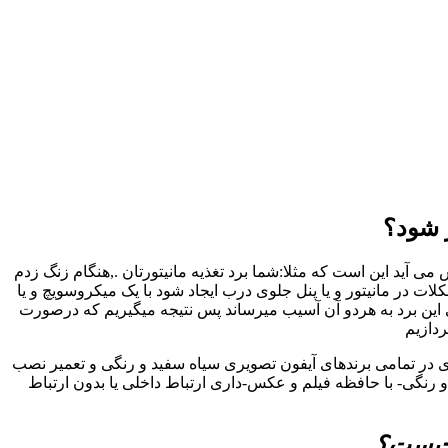
 شود؟
 آید این است که مثلا:شما برد تغذیه مانیتورتان .,هنگام زنگ زدم
در مانیتور و یا پنل جلوی درب ایجاد شود با یک میکروسویچ و یا
 این برد به هردو آن آسیب میرساند پس نتیجه میگیریم که درصورت
ردازیم
ری در تمامی برندهای آیفون تصویری سیاه سفید و رنگی و تعمیر نصب
رنگی- با حافظه فیلم و عکس-داری ارتباط داخلی یا بدون ارتباط
 چیست؟