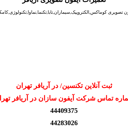
ن تصویری کوماکس,الکتروپیک,سیماران,تابا,تکنما,نماوا,تکنولوژی,کامک
ثبت آنلاین تکنسین/ در آریافر تهران
اره تماس شرکت آیفون سازان در آریافر تهرا
44409375
44283026