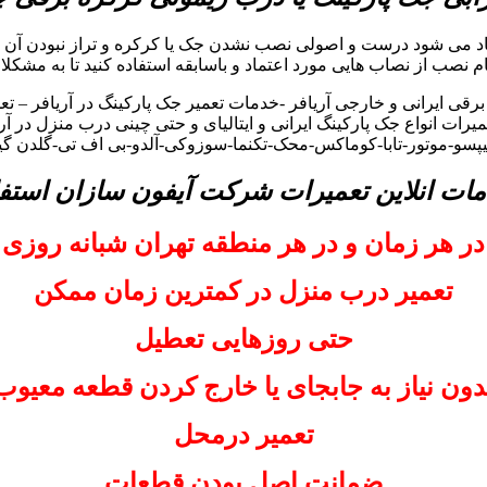
جاد می شود درست و اصولی نصب نشدن جک یا کرکره و تراز نبودن آن 
گام نصب از نصاب هایی مورد اعتماد و باسابقه استفاده کنید تا به مشکلا
 ایرانی و خارجی آریافر -خدمات تعمیر جک پارکینگ در آریافر – تعم
رات انواع جک پارکینگ ایرانی و ایتالیای و حتی چینی درب منزل در آر
لیپسو-موتور-تابا-کوماکس-محک-تکنما-سوزوکی-آلدو-بی اف تی-گلدن گی
مات انلاین تعمیرات شرکت آیفون سازان استفا
در هر زمان و در هر منطقه تهران شبانه روزی
تعمیر درب منزل در کمترین زمان ممکن
حتی روزهایی تعطیل
دون نیاز به جابجای یا خارج کردن قطعه معیوب
تعمیر درمحل
ضمانت اصل بودن قطعات