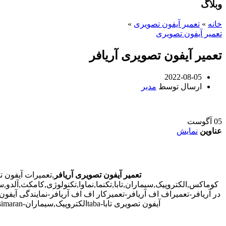
وبلاگ
خانه
»
تعمیر آیفون تصویری
»
تعمیر آیفون تصویری
تعمیر آیفون تصویری آریافر
2022-08-05
ارسال توسط
مدیر
05
آگوست
عناوین
نمایش
تعمیر آیفون تصویری آریافر
,تعمیرات آیفون 
کوماکس,الکتروپیک,سیماران,تابا,تکنما,نماوا,تکنولوژی,کامکث,آلدو,
در آریافر-تعمیراف اف آریافر-تعمیرکار اف اف آریافر-نمایندگی آیفون
آیفون تصویری تابا-tabaالکتروپیک,سیماران-simaran-کوماکس commax-کامکس camax-سوزوکی suzuki-آلدو ALDO در آریافر-تعمیرات آیفون تصویری خیابان و محله آریافر