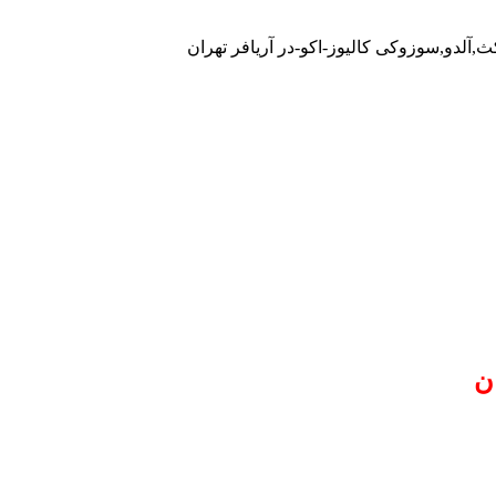
ث,آلدو,سوزوکی کالیوز-اکو-در آریافر تهران
ن