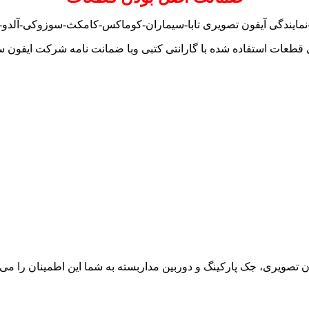
-نمایندگی آیفون تصویری تابا-سیماران-کوماکس-کامکث-سوزوکی-آلدو-تکن
 قطعات استفاده شده با گارانتی کتبی وبا ضمانت نامه شرکت ایفون س
ون تصویری، جک پارکینگ و دوربین مداربسته به شما این اطمینان را می د