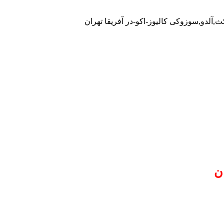
ث,آلدو,سوزوکی کالیوز-اکو-در آفریقا تهران
ن