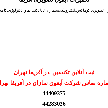
ن تصویری کوماکس,الکتروپیک,سیماران,تابا,تکنما,نماوا,تکنولوژی,کامک
ثبت آنلاین تکنسین .در آفریقا تهران
اره تماس شرکت آیفون سازان در آفریقا تهرا
44409375
44283026