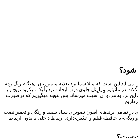
 شود؟
 آید این است که مثلا:شما برد تغذیه مانیتورتان .,هنگام زنگ زدم
در مانیتور و یا پنل جلوی درب ایجاد شود با یک میکروسویچ و یا
 این برد به هردو آن آسیب میرساند پس نتیجه میگیریم که درصورت
ردازیم
ری در تمامی برندهای آیفون تصویری سیاه سفید و رنگی و تعمیر نصب
رنگی- با حافظه فیلم و عکس-داری ارتباط داخلی یا بدون ارتباط
 چیست؟