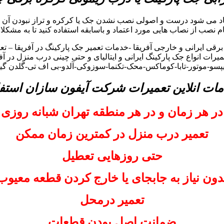
جاد می شود درست و اصولی نصب نشدن جک یا کرکره و تراز نبودن آن 
گام نصب از نصاب هایی مورد اعتماد و باسابقه استفاده کنید تا به مشکلا
 ایرانی و خارجی آفریقا -خدمات تعمیر جک پارکینگ در آفریقا – تعم
رات انواع جک پارکینگ ایرانی و ایتالیای و حتی چینی درب منزل در آف
لیپسو-موتور-تابا-کوماکس-محک-تکنما-سوزوکی-آلدو-بی اف تی-گلدن گیت
مات انلاین تعمیرات شرکت آیفون سازان استفا
در هر زمان و در هر منطقه تهران شبانه روزی
تعمیر درب منزل در کمترین زمان ممکن
حتی روزهایی تعطیل
دون نیاز به جابجای یا خارج کردن قطعه معیوب
تعمیر درمحل
ضمانت اصل بودن قطعات