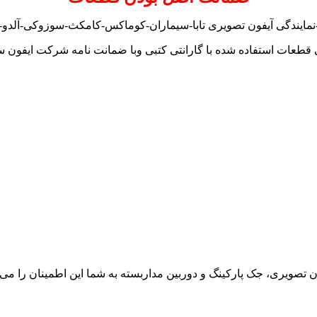
-نمایندگی آیفون تصویری تابا-سیماران-کوماکس-کامکث-سوزوکی-آلدو-تکن
 قطعات استفاده شده با گارانتی کتبی وبا ضمانت نامه شرکت ایفون س
ون تصویری، جک پارکینگ و دوربین مداربسته به شما این اطمینان را می د