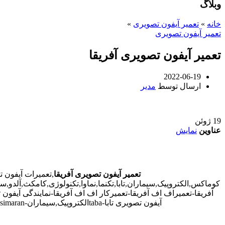
وبلاگ
خانه
»
تعمیر آیفون تصویری
»
تعمیر آیفون تصویری
تعمیر آیفون تصویری آفریقا
2022-06-19
ارسال توسط
مدیر
19
ژوئن
عناوین
نمایش
تعمیر آیفون تصویری آفریقا
,تعمیرات آیفون 
کوماکس,الکتروپیک,سیماران,تابا,تکنما,نماوا,تکنولوژی,کامکث,آلدو,س
آفریقا-تعمیراف اف آفریقا-تعمیرکار اف اف آفریقا-نمایندگی آیفون 
آیفون تصویری تابا-tabaالکتروپیک,سیماران-simaran-کوماکس commax-کامکس camax-سوزوکی suzuki-آلدو ALDO در آفریقا-تعمیرات آیفون تصویری خیابان و محله. آفریقا.