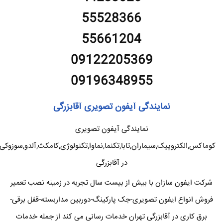
55528366
55661204
09122205369
09196348955
نمایندگی آیفون تصویری آقابزرگی
نمایندگی آیفون تصویری
کوماکس,الکتروپیک,سیماران,تابا,تکنما,نماوا,تکنولوژی,کامکث,آلدو,سوزوکی
در آقابزرگی
شرکت ایفون سازان با بیش از بیست سال تجربه در زمینه نصب تعمیر
فروش انواع ایفون تصویری-جک پارکینگ-دوربین مداربسته-قفل برقی-
برق کاری در آقابزرگی تهران خدمات رسانی می کند از جمله خدمات