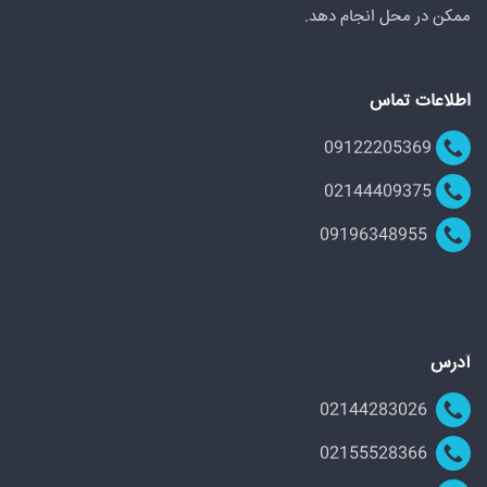
ممکن در محل انجام دهد.
اطلاعات تماس
09122205369
02144409375
09196348955
آدرس
02144283026
02155528366