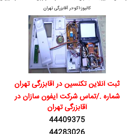
کالیوز-اکو-در آقابزرگی تهران
ثبت آنلاین تکنسین در آقابزرگی تهران
شماره ./تماس شرکت آیفون سازان در
آقابزرگی تهران
44409375
44283026