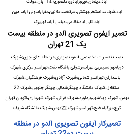
آباد،دیلمان،فیروزابادی،منصوریه،13 ابان،دولت
اباد،شهادت،استخر،بهشتی،سرتخت،علائین،نفراباد،ولی اباد،امین
اباد،تقی اباد،نظامی،عباس آباد،کهریزک
تعمیر آیفون تصویری آلدو در منطقه بیست
یک 21 تهران
نصب تعمیرات تخصصی آیفونتصویری،درمحله های چون:شهرک
دریا،تهرانسرغربی،تهرانسرشرقی،باشگاه نفت،تهرانسر مرکزی،شهرک
پاسداران،تهرانسر شمالی،شهرک آزادی،شهرک فرهنگیان،شهرک
استقلال،شهرک دانشگاه،چیتگرشمالی،چیتگر جنوبی،شهرک 22
بهمن،شهرک ویلاشهر،ورداورد،شهرک غزالی،شهرک شهرداری،اتوبان تهران
کرج،بزرگراه فتح،تهرانسر،شهرک 22بهمن،شهرک دانشگاه شریف
تعمیرکار آیفون تصویوی آلدو در منطقه
بیست دو22 تهران