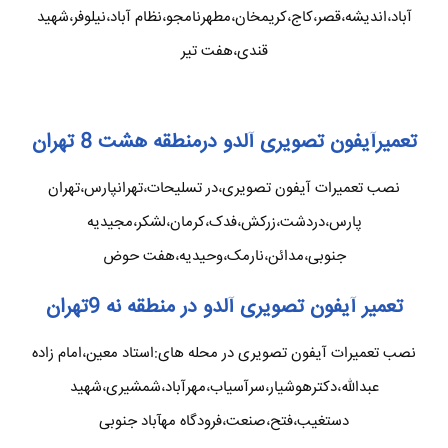
آباد،اندیشه،قصر،کاج،کریمخان،مطهرنامجو،نظام آباد،نیلوفر،شهید
قندی،هفت تیر
تعمیرآیفون تصویری آلدو درمنطقه هشت 8 تهران
نصب تعمیرات آیفون تصویری،در تسلیحات،تهرانپارس،تهران
پارس،دردشت،زرکش،فدک،کرمان،لشکر،مجیدیه
جنوبی،مدائن،نارمک،وحیدیه،هفت حوض
تعمیر آیفون تصویری آلدو در منطقه نه 9تهران
نصب تعمیرات آیفون تصویری در محله های:استاد معین،امام زاده
عبدالله،دکترهوشیار،سرآسیاب،مهرآباد،شمشیری،شهید
دستغیب،فتح،صنعت،فرودگاه مهآباد جنوبی