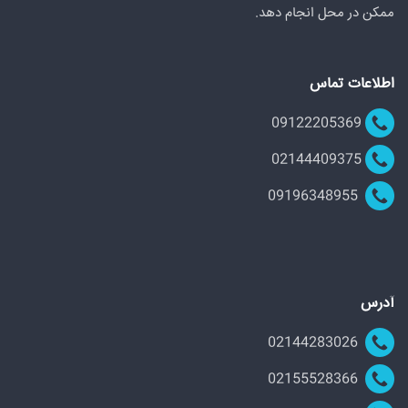
ممکن در محل انجام دهد.
اطلاعات تماس
09122205369
02144409375
09196348955
آدرس
02144283026
02155528366