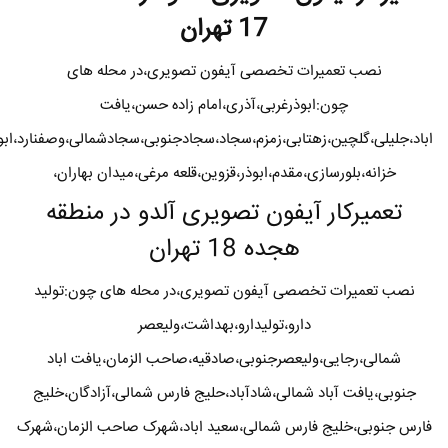
17 تهران
نصب تعمیرات تخصصی آیفون تصویری،در محله های
چون:ابوذرغربی،آذری،امام زاده حسن،یافت
اباد،جلیلی،گلچین،زهتابی،زمزم،سجاد،سجادجنوبی،سجادشمالی،وصفنارد،ابو
خزانه،بلورسازی،مقدم،ابوذر،قزوین،قلعه مرغی،میدان بهاران،
تعمیرکار آیفون تصویری آلدو در منطقه
هجده 18 تهران
نصب تعمیرات تخصصی آیفون تصویری،در محله های چون:تولید
دارو،تولیدارو،بهداشت،ولیعصر
شمالی،رجایی،ولیعصرجنوبی،صادقیه،صاحب الزمان،یافت اباد
جنوبی،یافت آباد شمالی،شادآباد،حلیج فارس شمالی،آزادگان،خلیج
فارس جنوبی،خلیج فارس شمالی،سعید اباد،شهرک صاحب الزمان،شهرک