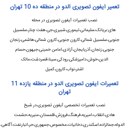
تعمیر آیفون تصویری آلدو در منطقه ده 10 تهران
نصب تعمیرات آیفون تصویری در محله
های:بریانک،سلیمانی،تیموری،شبیری،جی،هفت چنار،سلسبیل
جنوبی،سلسبیل شمالی،کارون جنوبی،کارون شمالی،هاشمی،زنجان
جنوبی،زنجان،آذربایجان،آزادی،امامن خمینی،جیهون،حسام
الدین،خوش،دامپزشکی،رودکی،سینا،قصردشت،مالک
اشتر،نواب،کارون،کمیل
تعمیرات آیفون تصویری آلدو در منطقه یازده 11
تهران
نصب تعمیرات تخصصی آیفون تصویری،در شیخ
هادی،انقلاب،امیریه،فرهنگ،فروزش،قلمستان،منیریه،حشمت
الدوله،جمالزاده،اسکندری،دخانیات،مخصوص،جمهوری،حر،انبارنفت،آگاهی،ر