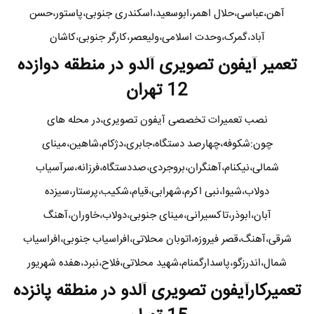
آهن،عباسی،حلال اهمر،ابوسعید،اسکندری جنوبی،پاستور،حسن
آباد،گمرک،وحدت اسلامی،ولیعصر،کارگر جنوبی،کاشان
تعمیر آیفون تصویری آلدو در منطقه دوازده
12 تهران
نصب تعمیرات تخصصی آیفون تصویری،در محله های
چون:شکوفه،چهارصد دستگاه،جابری،دژکام،شاهین،مینای
شمالی،نیکنام،آهنگران،بروجردی،صددستگاه،فرزانه،سرآسیاب
دولاب،شیوا،نبی اکرم،شهرابی،قیام،شکیب،پرستار،سیزده
آبان،ابوذر،تاکسیرانی،مینای جنوبی،دولاب،خاوران،آهنگ
شرقی،آهنگ،قصر فیروزه،اتوبان محلاتی،افراسیاب جنوبی،افراسیاب
شمال،اندرزگو،پاسدارگمنام،شهید محلاتی،فلاح،نبرد،هفده شهریور
تعمیرکارآیفون تصویری آلدو در منطقه پانزده