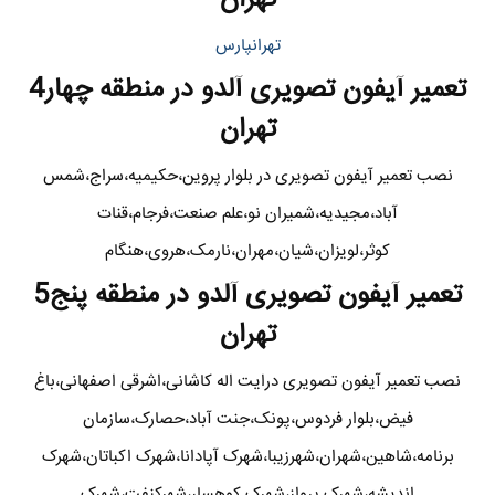
تهرانپارس
تعمیر آیفون تصویری آلدو در منطقه چهار4
تهران
نصب تعمیر آیفون تصویری در بلوار پروین،حکیمیه،سراج،شمس
آباد،مجیدیه،شمیران نو،علم صنعت،فرجام،قنات
کوثر،لویزان،شیان،مهران،نارمک،هروی،هنگام
تعمیر آیفون تصویری آلدو در منطقه پنج5
تهران
نصب تعمیر آیفون تصویری درایت اله کاشانی،اشرقی اصفهانی،باغ
فیض،بلوار فردوس،پونک،جنت آباد،حصارک،سازمان
برنامه،شاهین،شهران،شهرزیبا،شهرک آپادانا،شهرک اکباتان،شهرک
اندیشه،شهرک پرواز،شهرک کوهسار،شهرکنفت،شهرک