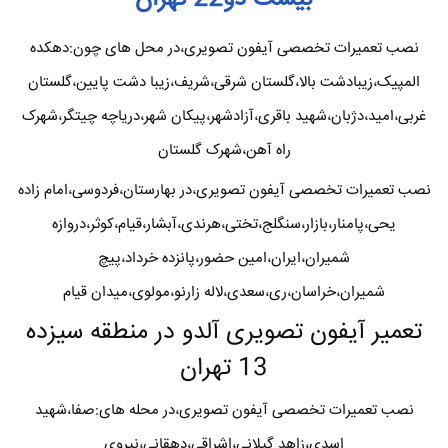
نصب تعمیرات تخصصی آیفون تصویری،در محل های چون:دهکده
المپیک،زیبادشت بالا،گلستان شرقی،شریف،زیبا دشت پایین،گلستان
غربی،امید،دژبان،شهید باقری،آزادشهر،پیکان شهر،دریاچه چیتگر،شهرک
راه آهن،شهرک گلستان
نصب تعمیرات تخصصی آیفون تصویری،در بهارستان،فردوسی،امام زاده
یحی،پامنار،بازار،سنگلج،تختی،هرندی،آبشار،قیام،کوثر،دروازه
شمیران،ایران،امین حضور،پانزده خرداد،پیچ
شمیران،خراسان،ری،سعدی،لاله زارنو،مولوی،میدان قیام
تعمیر آیفون تصویری آلدو در منطقه سیزده
13 تهران
نصب تعمیرات تخصصی آیفون تصویری،در محله های:صفا،شهید
اسدی،زاهد گیلانی،اشراقی،دهقانی،نیروی