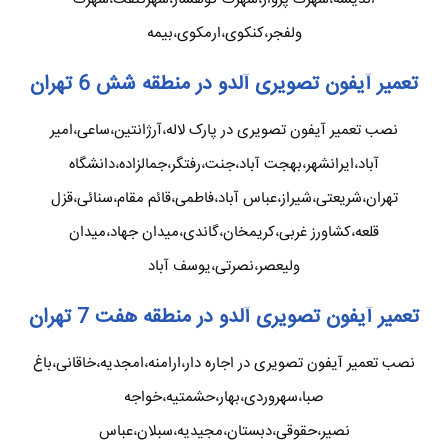
ولفجر،کنکوی،ارمکوی،بیمه
تعمیر آیفون تصویری آلدو در منطقه شش 6 تهران
نصب تعمیر آیفون تصویری در پارک لاله،آرژانتین،ساعی،امیر
آباد،ایرانشهر،بهجت آباد،جنت،رفتگر،جمالزاده،دانشگاه
تهران،شریعتی،شیراز،عباس آباد،فاطمی،قائم مقام،سنائی،قزل
قلعه،کشاورز غربی،کریمخان،گاندی،میدان جهاد،میدان
ولیعصر،نصرتی،یوسف آباد
تعمیر آیفون تصویری آلدو در منطقه هفت 7 تهران
نصب تعمیر آیفون تصویری در اجاره دار،ارامنه،امجدیه،خاقانی،باغ
صبا،سهروردی،بهار،حشمتیه،خواجه
نصیر،حقوقی،دبستان،مجیدیه،سبلان،عباس