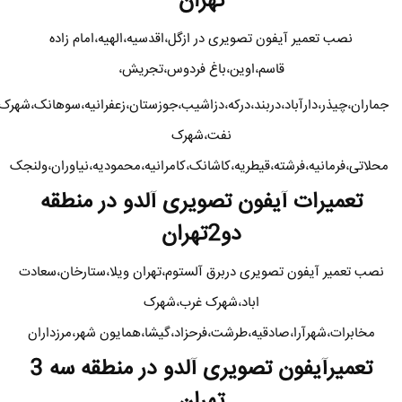
تهران
نصب تعمیر آیفون تصویری در ازگل،اقدسیه،الهیه،امام زاده
قاسم،اوین،باغ فردوس،تجریش،
جماران،چیذر،دارآباد،دربند،درکه،دزاشیب،جوزستان،زعفرانیه،سوهانک،شهرک
نفت،شهرک
محلاتی،فرمانیه،فرشته،قیطریه،کاشانک،کامرانیه،محمودیه،نیاوران،ولنجک
تعمیرات آیفون تصویری آلدو در منطقه
دو2تهران
نصب تعمیر آیفون تصویری دربرق آلستوم،تهران ویلا،ستارخان،سعادت
اباد،شهرک غرب،شهرک
مخابرات،شهرآرا،صادقیه،طرشت،فرحزاد،گیشا،همایون شهر،مرزداران
تعمیرآیفون تصویری آلدو در منطقه سه 3
تهران