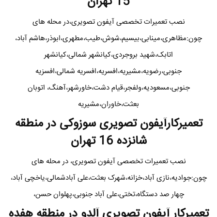
15 تهران
نصب تعمیرات تخصصی آیفون تصویری،در محله های
چون:مظاهری،مینابی،بیسیم،شوش،طیب،مطهری،ابوذر،هاشم آباد،
اتابک،شهید بروجردی،کیانشهر شمالی،کیانشهر
جنوبی،رضویه،مشیریه،افسریه،افسریه شمالی،افسزیه
جنوبی،مسعودیه،ولفجر،قیام دشت،خاورشهر،آهنگ، اتوبان
بعثت،خاوران،مشیریه
تعمیرکارآیفون تصویری سوزوکی در منطقه
شانزده 16 تهران
نصب تعمیرات تخصصی آیفون تصویری، در محله های
چون:جوادیه،نازی آباد،خزانه،شهرک بعثت،علی آبادشمالی،یاخچی آباد،
چهار صد دستگاه،تختی،علی آباد جنوبی،پهلوان حسن،
تعمیرکار آیفون تصویری آلدو در منطقه هفده