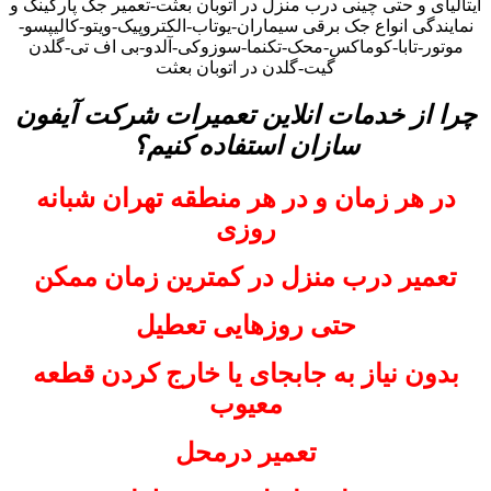
ایتالیای و حتی چینی درب منزل در اتوبان بعثت-تعمیر جک پارکینگ و
نمایندگی انواع جک برقی سیماران-یوتاب-الکتروپیک-ویتو-کالیپسو-
موتور-تابا-کوماکس-محک-تکنما-سوزوکی-آلدو-بی اف تی-گلدن
گیت-گلدن در اتوبان بعثت
چرا از خدمات انلاین تعمیرات شرکت آیفون
سازان استفاده کنیم؟
در هر زمان و در هر منطقه تهران شبانه
روزی
تعمیر درب منزل در کمترین زمان ممکن
حتی روزهایی تعطیل
بدون نیاز به جابجای یا خارج کردن قطعه
معیوب
تعمیر درمحل