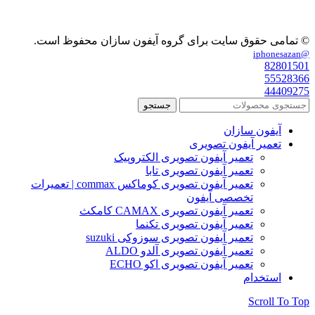
© تمامی حقوق سایت برای گروه آیفون سازان محفوظ است.
@iphonesazan
82801501
55528366
44409275
جستجو
آیفون سازان
تعمیر آیفون تصویری
تعمیر آیفون تصویری الکتروپیک
تعمیر آیفون تصویری تابا
تعمیر آیفون تصویری کوماکس commax | تعمیرات
تخصصی آیفون
تعمیر آیفون تصویری CAMAX کامکث
تعمیر آیفون تصویری تکنما
تعمیر آیفون تصویری سوزوکی suzuki
تعمیر آیفون تصویری آلدو ALDO
تعمیر آیفون تصویری اکو ECHO
استخدام
Scroll To Top