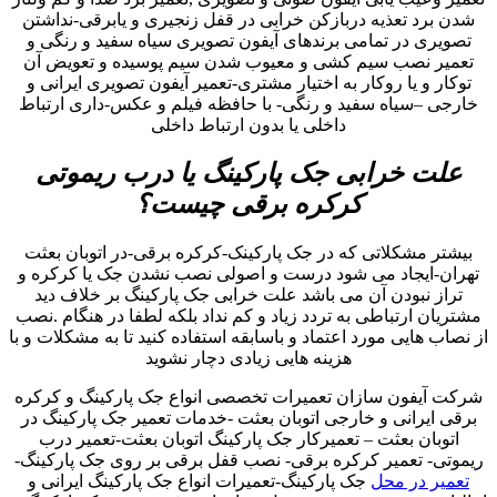
شدن برد تعذیه دربازکن خرابی در قفل زنجیری و یابرقی-نداشتن
تصویری در تمامی برندهای آیفون تصویری سیاه سفید و رنگی و
تعمیر نصب سیم کشی و معیوب شدن سیم پوسیده و تعویض آن
توکار و یا روکار به اختیار مشتری-تعمیر آیفون تصویری ایرانی و
خارجی –سیاه سفید و رنگی- با حافظه فیلم و عکس-داری ارتباط
داخلی یا بدون ارتباط داخلی
علت خرابی جک پارکینگ یا درب ریموتی
کرکره برقی چیست؟
بیشتر مشکلاتی که در جک پارکینک-کرکره برقی-در اتوبان بعثت
تهران-ایجاد می شود درست و اصولی نصب نشدن جک یا کرکره و
تراز نبودن آن می باشد علت خرابی جک پارکینگ بر خلاف دید
مشتریان ارتباطی به تردد زیاد و کم نداد بلکه لطفا در هنگام .نصب
از نصاب هایی مورد اعتماد و باسابقه استفاده کنید تا به مشکلات و با
هزینه هایی زیادی دچار نشوید
شرکت آیفون سازان تعمیرات تخصصی انواع جک پارکینگ و کرکره
برقی ایرانی و خارجی اتوبان بعثت -خدمات تعمیر جک پارکینگ در
اتوبان بعثت – تعمیرکار جک پارکینگ اتوبان بعثت-تعمیر درب
ریموتی- تعمیر کرکره برقی- نصب قفل برقی بر روی جک پارکینگ-
تعمیر در محل
جک پارکینگ-تعمیرات انواع جک پارکینگ ایرانی و