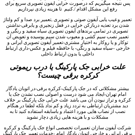
پس نتیجه میگیریم که درصورت خرابی ایفون تصویری سریع برای
رفع این مشکل اقدام /.کنیم تا هزینه زیادی نپردازیم
تعمیر وعیب یابی آیفون صوتی و تصویری ,تعمیر برد صدا و کم ولتاژ
شدن برد تعذیه دربازکن خرابی در قفل زنجیری و یابرقی-نداشتن
تصویری در تمامی برندهای آیفون تصویری سیاه سفید و رنگی و
تعمیر نصب سیم کشی و معیوب شدن سیم پوسیده و تعویض آن
توکار و یا روکار به اختیار مشتری-تعمیر آیفون تصویری ایرانی و
خارجی –سیاه سفید و رنگی- با حافظه فیلم و عکس-داری ارتباط
داخلی یا بدون ارتباط داخلی
علت خرابی جک پارکینگ یا درب ریموتی
کرکره برقی چیست؟
بیشتر مشکلاتی که در جک پارکینک-کرکره برقی-در اتوبان یادگار
امام تهران-ایجاد می شود درست و اصولی نصب نشدن جک یا
کرکره و تراز نبودن آن می باشد علت خرابی جک پارکینگ بر خلاف
دید مشتریان ارتباطی به تردد زیاد و کم نداد بلکه لطفا در هنگام
نصب از نصاب هایی مورد اعتماد و باسابقه استفاده کنید تا به
مشکلات و با هزینه هایی زیادی دچار نشوید
شرکت آیفون سازان تعمیرات تخصصی انواع جک پارکینگ و کرکره
برقی ایرانی و خارجی اتوبان یادگار امام -خدمات تعمیر جک پارکینگ