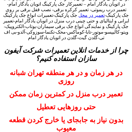
در اتوبان یادگار امام – تعمیرکار جک پارکینگ اتوبان یادگار امام-
تعمیر درب ریموتی- تعمیر کرکره برقی- نصب قفل برقی بر روی
جک پارکینگ-
تعمیر در محل
جک پارکینگ-تعمیرات انواع جک پارکینگ
ایرانی و ایتالیای و حتی چینی درب منزل در اتوبان یادگار امام-تعمیر
جک پارکینگ و نمایندگی انواع جک برقی سیماران-یوتاب-الکتروپیک-
ویتو-کالیپسو-موتور-تابا-کوماکس-محک-تکنما-سوزوکی-آلدو-بی اف
تی-گلدن گیت-گلدن در اتوبان یادگار امام
چرا از خدمات انلاین تعمیرات شرکت آیفون
سازان استفاده کنیم؟
در هر زمان و در هر منطقه تهران شبانه
روزی
تعمیر درب منزل در کمترین زمان ممکن
حتی روزهایی تعطیل
بدون نیاز به جابجای یا خارج کردن قطعه
معیوب