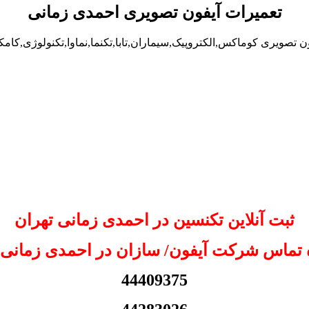
تعمیرات آیفون تصویری احمدی زمانی
 تصویری کوماکس,الکتروپیک,سیماران,تابا,تکنما,نماوا,تکنولوژی,کام
ثبت آنلاین تکنسین در احمدی زمانی تهران
تماس شرکت آیفون/ سازان در احمدی زمانی 
44409375