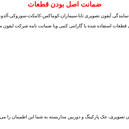
ضمانت اصل بودن قطعات
نمایندگی آیفون تصویری تابا-سیماران-کوماکس-کامکث-سوزوکی-آلدو-تک
 قطعات استفاده شده با گارانتی کتبی وبا ضمانت نامه شرکت ایفون س
ون تصویری، جک پارکینگ و دوربین مداربسته به شما این اطمینان را می د