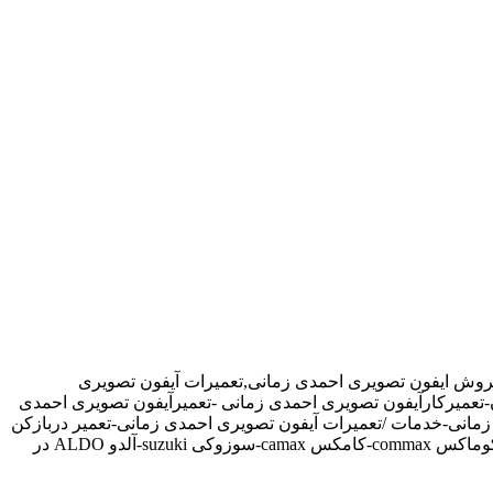
فروش ایفون تصویری احمدی زمانی,تعمیرات آیفون تصویری
ن-تعمیرکارآیفون تصویری احمدی زمانی -تعمیرآیفون تصویری احمدی
مانی-خدمات /تعمیرات آیفون تصویری احمدی زمانی-تعمیر دربازکن
تصویری در احمدی زمانی تهران-تعمیرکار آیفون تصویری در احمدی زمانی-نمایندگی آیفون تصویری تابا-tabaالکتروپیک,سیماران-simaran-کوماکس commax-کامکس camax-سوزوکی suzuki-آلدو ALDO در