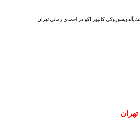
کث,آلدو,سوزوکی کالیوز-اکو-در احمدی زمانی تهران
تهران