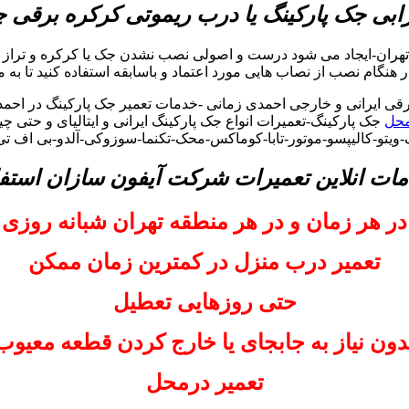
بی جک پارکینگ یا درب ریموتی کرکره برقی
تهران-ایجاد می شود درست و اصولی نصب نشدن جک یا کرکره و تراز ن
 در هنگام نصب از نصاب هایی مورد اعتماد و باسابقه استفاده کنید تا به 
ی ایرانی و خارجی احمدی زمانی -خدمات تعمیر جک پارکینگ در احمدی
محل
جک پارکینگ-تعمیرات انواع جک پارکینگ ایرانی و ایتالیای و حتی چ
-ویتو-کالیپسو-موتور-تابا-کوماکس-محک-تکنما-سوزوکی-آلدو-بی اف ت
مات انلاین تعمیرات شرکت آیفون سازان استفا
در هر زمان و در هر منطقه تهران شبانه روزی
تعمیر درب منزل در کمترین زمان ممکن
حتی روزهایی تعطیل
دون نیاز به جابجای یا خارج کردن قطعه معیوب
تعمیر درمحل