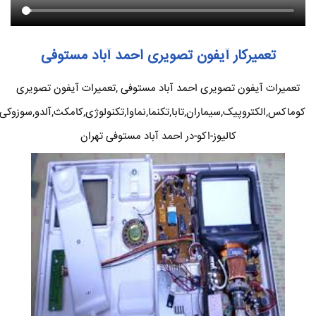
تعمیرکار آیفون تصویری احمد آباد مستوفی
تعمیرات آیفون تصویری احمد آباد مستوفی ,تعمیرات آیفون تصویری
کوماکس,الکتروپیک,سیماران,تابا,تکنما,نماوا,تکنولوژی,کامکث,آلدو,سوزوکی
کالیوز-اکو-در احمد آباد مستوفی تهران