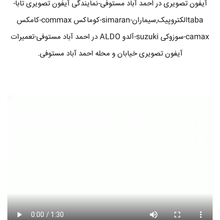
آیفون تصویری در احمد آباد مستوفی-نمایندگی آیفون تصویری تابا-
tabaالکتروپیک,سیماران-simaran-کوماکس commax-کامکس
camax-سوزوکی suzuki-آلدو ALDO در احمد آباد مستوفی-تعمیرات
آیفون تصویری خیابان و محله احمد آباد مستوفی.