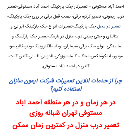
احمد آباد مستوفی – تعمیرکار جک پارکینگ احمد آباد مستوفی-تعمیر
درب ریموتی- تعمیر کرکره برقی- نصب قفل برقی بر روی جک پارکینگ-
تعمیر در محل
جک پارکینگ-تعمیرات انواع جک پارکینگ ایرانی و
ایتالیای و حتی چینی درب منزل در نارمک-تعمیر جک پارکینگ و
نمایندگی انواع جک برقی سیماران-یوتاب-الکتروپیک-ویتو-کالیپسو-
موتور-تابا-کوماکس-محک-تکنما-سوزوکی-آلدو-بی اف تی-گلدن گیت-
گلدن در احمد آباد مستوفی.
چرا از خدمات انلاین تعمیرات شرکت آیفون سازان
استفاده کنیم؟
در هر زمان و در هر منطقه احمد آباد
مستوفی تهران شبانه روزی
تعمیر درب منزل در کمترین زمان ممکن