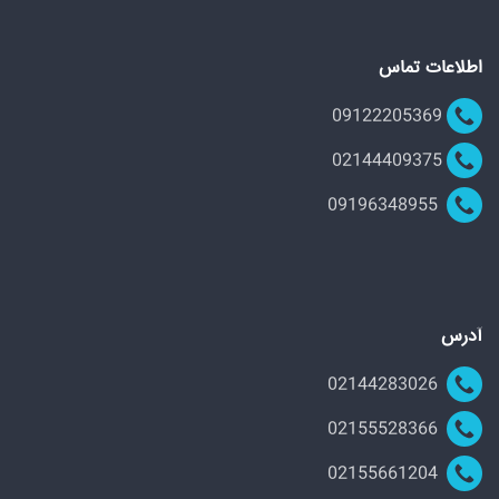
اطلاعات تماس
09122205369
02144409375
09196348955
آدرس
02144283026
02155528366
02155661204