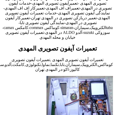
تصویری المهدی -تعمیرآیفون تصویری المهدی-خدمات آیفون
تصویری در المهدی-تعمیراف اف المهدی-تعمیرکار اف اف المهدی-
نمایندگی آیفون تصویری المهدی-خدمات تعمیرات آیفون تصویری
المهدی-تعمیر دربازکن تصویری در المهدی تهران-تعمیرکار آیفون
تصویری در المهدی-نمایندگی آیفون تصویری تابا-
tabaالکتروپیک,سیماران-simaran-کوماکس commax-کامکس camax-
سوزوکی suzuki-آلدو ALDO در المهدی-تعمیرات آیفون تصویری
خیابان و محله المهدی
تعمیرات آیفون تصویری المهدی
تعمیرات آیفون تصویری المهدی ,تعمیرات آیفون تصویری
کوماکس,الکتروپیک,سیماران,تابا,تکنما,نماوا,تکنولوژی,کامکث,آلدو,
کالیوز-اکو-در المهدی تهران