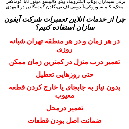
برقی سیماران-یوتاب-الکتروپیک-ویتو-کالیپسو-موتور-تابا-کوماکس-
محک-تکنما-سوزوکی-آلدو-بی اف تی-گلدن گیت-گلدن در المهدی
چرا از خدمات انلاین تعمیرات شرکت آیفون
سازان استفاده کنیم؟
در هر زمان و در هر منطقه تهران شبانه
روزی
تعمیر درب منزل در کمترین زمان ممکن
حتی روزهایی تعطیل
بدون نیاز به جابجای یا خارج کردن قطعه
معیوب
تعمیر درمحل
ضمانت اصل بودن قطعات