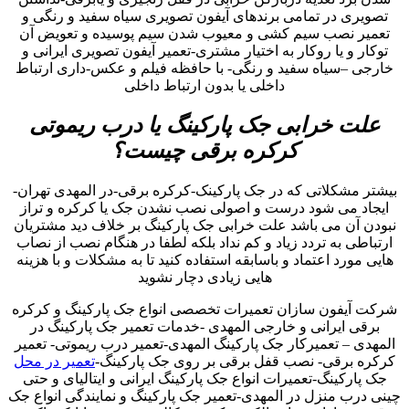
تصویری در تمامی برندهای آیفون تصویری سیاه سفید و رنگی و
تعمیر نصب سیم کشی و معیوب شدن سیم پوسیده و تعویض آن
توکار و یا روکار به اختیار مشتری-تعمیر آیفون تصویری ایرانی و
خارجی –سیاه سفید و رنگی- با حافظه فیلم و عکس-داری ارتباط
داخلی یا بدون ارتباط داخلی
علت خرابی جک پارکینگ یا درب ریموتی
کرکره برقی چیست؟
بیشتر مشکلاتی که در جک پارکینک-کرکره برقی-در المهدی تهران-
ایجاد می شود درست و اصولی نصب نشدن جک یا کرکره و تراز
نبودن آن می باشد علت خرابی جک پارکینگ بر خلاف دید مشتریان
ارتباطی به تردد زیاد و کم نداد بلکه لطفا در هنگام نصب از نصاب
هایی مورد اعتماد و باسابقه استفاده کنید تا به مشکلات و با هزینه
هایی زیادی دچار نشوید
شرکت آیفون سازان تعمیرات تخصصی انواع جک پارکینگ و کرکره
برقی ایرانی و خارجی المهدی -خدمات تعمیر جک پارکینگ در
المهدی – تعمیرکار جک پارکینگ المهدی-تعمیر درب ریموتی- تعمیر
کرکره برقی- نصب قفل برقی بر روی جک پارکینگ-
تعمیر در محل
جک پارکینگ-تعمیرات انواع جک پارکینگ ایرانی و ایتالیای و حتی
چینی درب منزل در المهدی-تعمیر جک پارکینگ و نمایندگی انواع جک