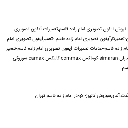
ز فروش ایفون تصویری امام زاده قاسم,تعمیرات آیفون تصویری
ن-تعمیرکارآیفون تصویری امام زاده قاسم -تعمیرآیفون تصویری امام
مام زاده قاسم-خدمات تعمیرات آیفون تصویری امام زاده قاسم-تعمیر
دربازکن تصویری در امام زاده قاسم تهران-تعمیرکار آیفون تصویری در امام زاده قاسم-نمایندگی آیفون /تصویری تابا-tabaالکتروپیک,سیماران-simaran-کوماکس commax-کامکس camax-سوزوکی
,آلدو,سوزوکی کالیوز-اکو-در امام زاده قاسم تهران