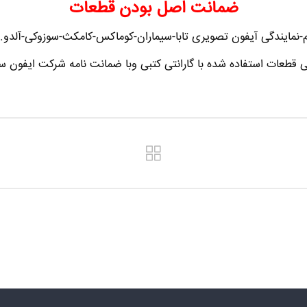
ضمانت اصل بودن قطعات
-نمایندگی آیفون تصویری تابا-سیماران-کوماکس-کامکث-سوزوکی-آلدو.-تکن
ی قطعات استفاده شده با گارانتی کتبی وبا ضمانت نامه شرکت ایفون سا