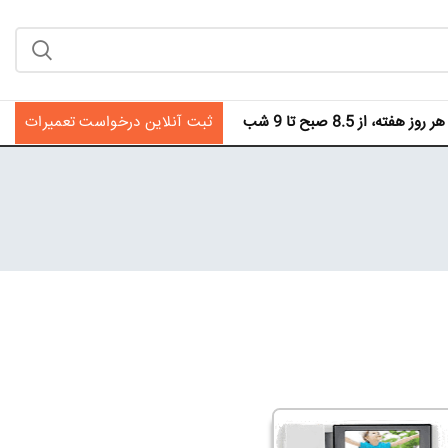
فته، از 8.5 صبح تا 9 شب
ثبت آنلاین درخواست تعمیرات