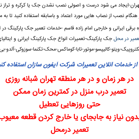
م تهران-ایجاد می شود درست و اصولی نصب نشدن جک یا کرکره و تراز 
در هنگام نصب از نصاب هایی مورد اعتماد و باسابقه استفاده کنید تا به
قی ایرانی و خارجی امام زاده قاسم -خدمات تعمیر جک پارکینگ در امام
عمیر در محل
جک پارکینگ-تعمیرات انواع جک پارکینگ ایرانی و ایتالیا
کتروپیک-ویتو-کالیپسو-موتور-تابا-کوماکس-محک-تکنما-سوزوکی-آلدو-بی
از خدمات انلاین تعمیرات شرکت آیفون سازان استفاده کن
در هر زمان و در هر منطقه تهران شبانه روزی
تعمیر درب منزل در کمترین زمان ممکن
حتی روزهایی تعطیل
دون نیاز به جابجای یا خارج کردن قطعه معیوب
تعمیر درمحل