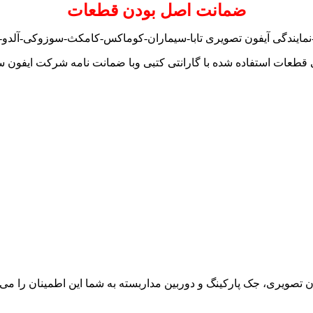
ضمانت اصل بودن قطعات
نمایندگی آیفون تصویری تابا-سیماران-کوماکس-کامکث-سوزوکی-آلدو-تک
 قطعات استفاده شده با گارانتی کتبی وبا ضمانت نامه شرکت ایفون س
ون تصویری، جک پارکینگ و دوربین مداربسته به شما این اطمینان را می د