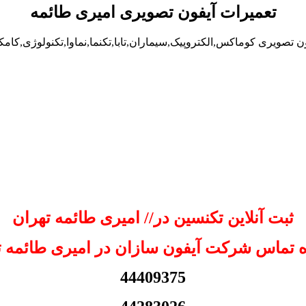
تعمیرات آیفون تصویری امیری طائمه
ن تصویری کوماکس,الکتروپیک,سیماران,تابا,تکنما,نماوا,تکنولوژی,کامک
ثبت آنلاین تکنسین در// امیری طائمه تهران
 تماس شرکت آیفون سازان در امیری طائمه ت
44409375