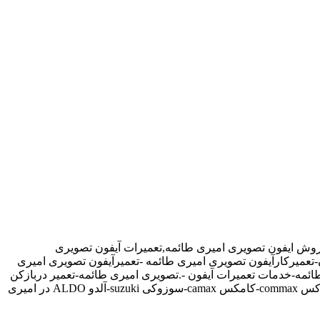
فروش ایفون تصویری امیری طائمه,تعمیرات آیفون تصویری
-تعمیرکارآیفون تصویری امیری طائمه -تعمیرآیفون تصویری امیری
ائمه-خدمات تعمیرات آیفون -.تصویری امیری طائمه-تعمیر دربازکن
تصویری در امیری طائمه تهران-تعمیرکار آیفون تصویری در امیری طائمه-نمایندگی آیفون تصویری تابا-tabaالکتروپیک,سیماران-simaran-کوماکس commax-کامکس camax-سوزوکی suzuki-آلدو ALDO در امیری