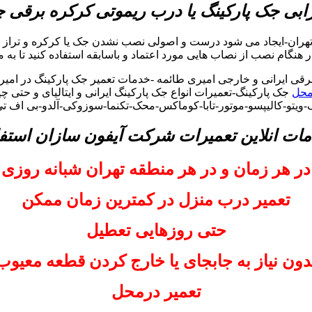
بی جک پارکینگ یا درب ریموتی کرکره برقی
تهران-ایجاد می شود درست و اصولی نصب نشدن جک یا کرکره و تراز ن
 در هنگام نصب از نصاب هایی مورد اعتماد و باسابقه استفاده کنید تا به 
ی ایرانی و خارجی امیری طائمه -خدمات تعمیر جک پارکینگ در امیری
محل
جک پارکینگ-تعمیرات انواع جک پارکینگ ایرانی و ایتالیای و حتی چ
-ویتو-کالیپسو-موتور-تابا-کوماکس-محک-تکنما-سوزوکی-آلدو-بی اف ت
مات انلاین تعمیرات شرکت آیفون سازان استفا
در هر زمان و در هر منطقه تهران شبانه روزی
تعمیر درب منزل در کمترین زمان ممکن
حتی روزهایی تعطیل
دون نیاز به جابجای یا خارج کردن قطعه معیوب
تعمیر درمحل