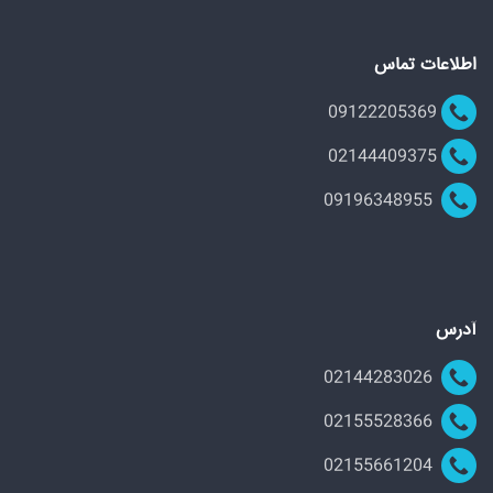
اطلاعات تماس
09122205369
02144409375
09196348955
آدرس
02144283026
02155528366
02155661204