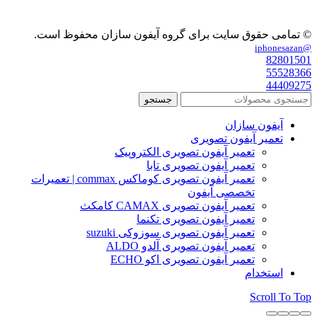
© تمامی حقوق سایت برای گروه آیفون سازان محفوظ است.
@iphonesazan
82801501
55528366
44409275
جستجو
آیفون سازان
تعمیر آیفون تصویری
تعمیر آیفون تصویری الکتروپیک
تعمیر آیفون تصویری تابا
تعمیر آیفون تصویری کوماکس commax | تعمیرات
تخصصی آیفون
تعمیر آیفون تصویری CAMAX کامکث
تعمیر آیفون تصویری تکنما
تعمیر آیفون تصویری سوزوکی suzuki
تعمیر آیفون تصویری آلدو ALDO
تعمیر آیفون تصویری اکو ECHO
استخدام
Scroll To Top