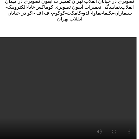
تصویری در خیابان انقلاب تهران,تعمیرات آیفون تصویری در میدان
انقلاب,نمایندگی تعمیرات آیفون تصویری کوماکس-تابا-الکتروپیک-
سیماران-تکنما-نماوا-آلدو-کامکث-کوکوم-اف اف -اکو در خیابان
انقلاب تهران