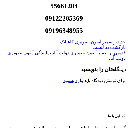
55661204
09122205369
09196348955
جدیدتر
تعمیر آیفون تصویری کاشانک
بازگشت به لیست
قدیمی تر
تعمیر آیفون تصویری دولت آباد نمایندگی آیفون تصویری
دولت آباد
دیدگاهتان را بنویسید
برای نوشتن دیدگاه باید
وارد بشوید
.
آشنایی با ما
گروه آیفون سازان با داشتن سابقه و تجربه بالا در زمینه تعمیرات