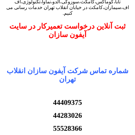
تابا،کوماکس،کامکث،سوزوکی،آلدو،نماوا،تکنولوژی،اف
اف،سیماران،کامکث در خیابان انقلاب تهران خدمات رسانی می
کنیم.
ثبت آنلاین درخواست تعمیرکار در سایت
آیفون سازان
شماره تماس شرکت آیفون سازان انقلاب
تهران
44409375
44283026
55528366