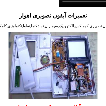
تعمیرات آیفون تصویری اهواز
ن تصویری کوماکس,الکتروپیک,سیماران,تابا,تکنما,نماوا,تکنولوژی,کامک