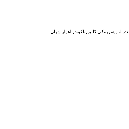
ث,آلدو,سوزوکی کالیوز-اکو-در اهواز تهران