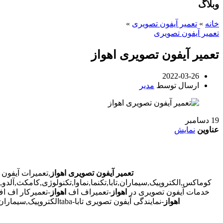
وبلاگ
خانه
»
تعمیر آیفون تصویری
»
تعمیر آیفون تصویری
تعمیر آیفون تصویری اهواز
2022-03-26
ارسال توسط
مدیر
19
دسامبر
عناوین
نمایش
تعمیر آیفون تصویری اهواز
,تعمیرات آیفون 
کوماکس,الکتروپیک,سیماران,تابا,تکنما,نماوا,تکنولوژی,کامکث,آلد
خدمات آیفون تصویری در
اهواز
-تعمیراف اف
اهواز
-تعمیرکار اف ا
اهواز
-نمایندگی آیفون تصویری تابا-tabaالکتروپیک,سیماران-simaran-کوماکس commax-کامکس camax-سوزوکی suzuki-آلدو ALDO در