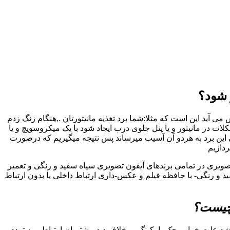
 شود؟
 آید این است که مثلا:شما برد تغذیه مانیتورتان .,هنگام زنگ زدم
در مانیتور و یا پنل جلوی درب ایجاد شود با یک میکروسویچ و یا
 این برد به هردو آن آسیب میرساند پس نتیجه میگیریم که درصورت
ردازیم
تصویری در تمامی برندهای آیفون تصویری سیاه سفید و رنگی و تعمیر
و رنگی- با حافظه فیلم و عکس-داری ارتباط داخلی یا بدون ارتباط
 چیست؟
د علت خرابی جک پارکینگ بر خلاف دید مشتریان ارتباطی به تردد