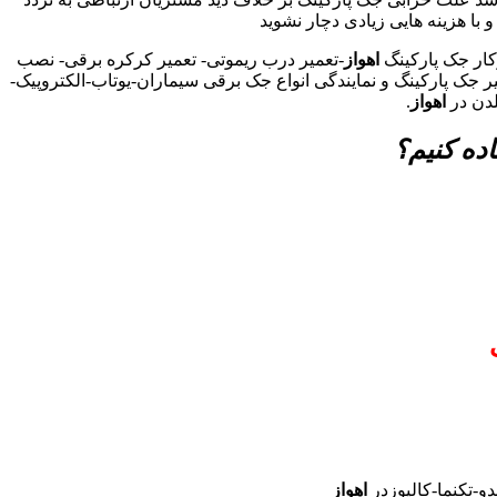
و با هزینه هایی زیادی دچار نشوید
کار جک پارکینگ
اهواز
-تعمیر درب ریموتی- تعمیر کرکره برقی- نصب
ر جک پارکینگ و نمایندگی انواع جک برقی سیماران-یوتاب-الکتروپیک-
لدن در
اهواز
.
ده کنیم؟
و-تکنما-کالیوزدر
اهواز