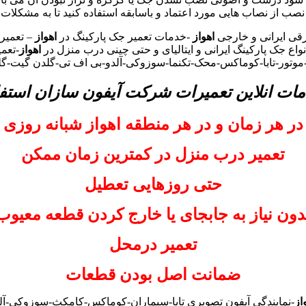
 نصب از نصاب هایی مورد اعتماد و باسابقه استفاده کنید تا به مشکلات 
قی ایرانی و خارجی
اهواز
-خدمات تعمیر جک پارکینگ در
اهواز
– تعمیر
واع جک پارکینگ ایرانی و ایتالیای و حتی چینی درب منزل در
اهواز
-تعمی
-موتور-تابا-کوماکس-محک-تکنما-سوزوکی-آلدو-بی اف تی-گلدن گیت-گ
مات انلاین تعمیرات شرکت آیفون سازان استفا
در هر زمان و در هر منطقه اهواز شبانه روزی
تعمیر درب منزل در کمترین زمان ممکن
حتی روزهایی تعطیل
دون نیاز به جابجای یا خارج کردن قطعه معیوب
تعمیر درمحل
ضمانت اصل بودن قطعات
از
-نمایندگی آیفون تصویری تابا-سیماران-کوماکس-کامکث-سوزوکی-آلد