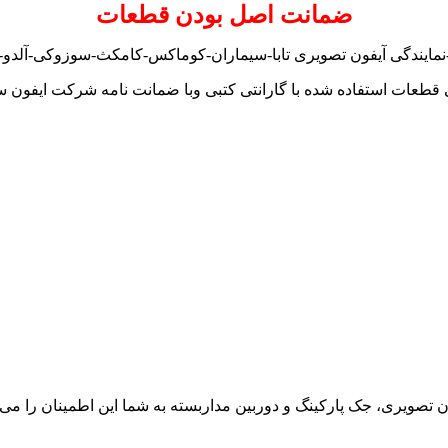
ضمانت اصل بودن قطعات
نمایندگی آیفون تصویری تابا-سیماران-کوماکس-کامکث-سوزوکی-آلدو-تک
 قطعات استفاده شده با گارانتی کتبی وبا ضمانت نامه شرکت ایفون س
ون تصویری، جک پارکینگ و دوربین مداربسته به شما این اطمینان را می د