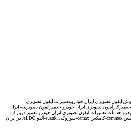
روش ایفون تصویری ایران خودرو,تعمیرات آیفون تصویری
تعمیرکارآیفون تصویری ایران خودرو -تعمیرآیفون تصویری– ایران
ودرو-خدمات تعمیرات آیفون تصویری ایران خودرو-تعمیر دربازکن
تصویری در ایران خودرو تهران-تعمیرکار آیفون تصویری در ایران خودرو-نمایندگی آیفون تصویری تابا-tabaالکتروپیک,سیماران-simaran-کوماکس commax-کامکس camax-سوزوکی suzuki-آلدو ALDO در ایران