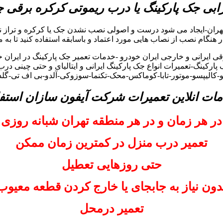
بی جک پارکینگ یا درب ریموتی کرکره برقی
تهران-ایجاد می شود درست و اصولی نصب نشدن جک یا کرکره و تراز ن
 در هنگام نصب از نصاب هایی مورد اعتماد و باسابقه استفاده کنید تا به 
ایرانی و خارجی ایران خودرو -خدمات تعمیر جک پارکینگ در ایران خود
پارکینگ-تعمیرات انواع جک پارکینگ ایرانی و ایتالیای و حتی چینی درب
و-کالیپسو-موتور-تابا-کوماکس-محک-تکنما-سوزوکی-آلدو-بی اف تی-گل
مات انلاین تعمیرات شرکت آیفون سازان استفا
در هر زمان و در هر منطقه تهران شبانه روزی
تعمیر درب منزل در کمترین زمان ممکن
حتی روزهایی تعطیل
دون نیاز به جابجای یا خارج کردن قطعه معیوب
تعمیر درمحل