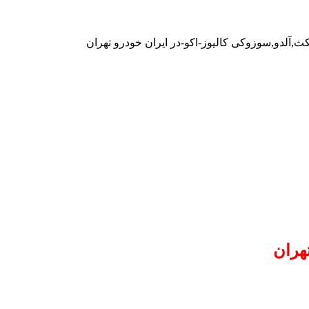
کث,آلدو,سوزوکی کالیوز-اکو-در ایران خودرو تهران
هران