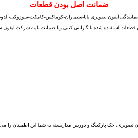
ضمانت اصل بودن قطعات
نمایندگی آیفون تصویری تابا-سیماران-کوماکس-کامکث-سوزوکی-آلدو-تک
 قطعات استفاده شده با گارانتی کتبی وبا ضمانت نامه شرکت ایفون س
ون تصویری، جک پارکینگ و دوربین مداربسته به شما این اطمینان را می د