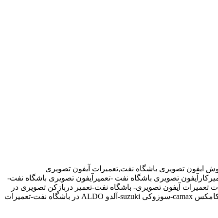
روش ایفون تصویری باشگاه نفت,تعمیرات آیفون تصویری
میرکارآیفون تصویری باشگاه نفت -تعمیرآیفون تصویری باشگاه نفت-
 تعمیرات آیفون تصویری- باشگاه نفت-تعمیر دربازکن تصویری در
باشگاه نفت تهران-تعمیرکار آیفون تصویری در باشگاه نفت-نمایندگی آیفون تصویری تابا-tabaالکتروپیک,سیماران-simaran-کوماکس commax-کامکس camax-سوزوکی suzuki-آلدو ALDO در باشگاه نفت-تعمیرات