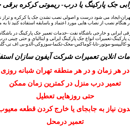
بی جک پارکینگ یا درب- ریموتی کرکره برقی
هران-ایجاد می شود درست و اصولی نصب نشدن جک یا کرکره و تراز ن
 در هنگام نصب از نصاب هایی مورد اعتماد و باسابقه استفاده کنید تا به 
 ایرانی و خارجی باشگاه نفت -خدمات تعمیر جک پارکینگ در باشگاه ن
پارکینگ-تعمیرات انواع جک پارکینگ ایرانی و ایتالیای و حتی چینی در
تو-کالیپسو-موتور-تابا-کوماکس-محک-تکنما-سوزوکی-آلدو-بی اف تی-گل
مات انلاین تعمیرات شرکت آیفون سازان استفا
در هر زمان و در هر منطقه تهران شبانه روزی
تعمیر درب منزل در کمترین زمان ممکن
حتی روزهایی تعطیل
دون نیاز به جابجای یا خارج کردن قطعه معیوب
تعمیر درمحل