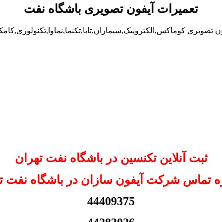
تعمیرات آیفون تصویری باشگاه نفت
ن تصویری کوماکس,الکتروپیک,سیماران,تابا,تکنما,نماوا,تکنولوژی,کامک
ثبت آنلاین تکنسین در باشگاه نفت تهران
 تماس شرکت آیفون سازان در باشگاه نفت ت
44409375