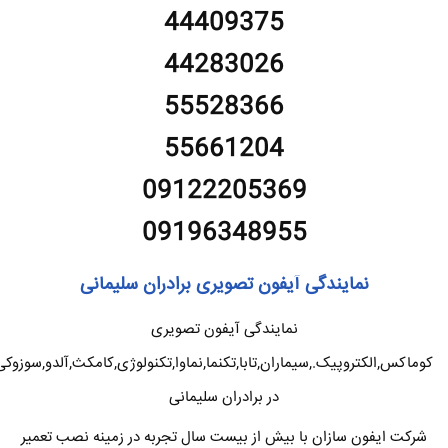
44409375
44283026
55528366
55661204
09122205369
09196348955
نمایندگی آیفون تصویری برادران سلیمانی
نمایندگی آیفون تصویری
کوماکس,الکتروپیک.,سیماران,تابا,تکنما,نماوا,تکنولوژی,کامکث,آلدو,سوزوکی
در برادران سلیمانی
شرکت ایفون سازان با بیش از بیست سال تجربه در زمینه نصب تعمیر