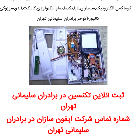
کوماکس,الکتروپیک,سیماران,تابا,تکنما,نماوا,تکنولوژی,کامکث,آلدو,سوزوکی
کالیوز-اکو-در برادران سلیمانی تهران
ثبت آنلاین تکنسین در برادران سلیمانی
تهران
شماره تماس شرکت آیفون سازان در برادران
سلیمانی تهران