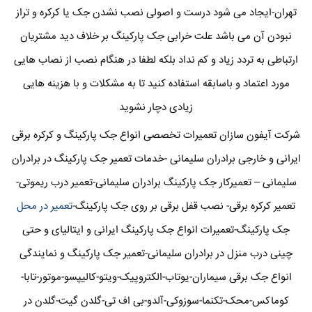
تهران-ایجاد می شود درست و اصولی نصب نشدن جک یا کرکره و تراز
نبودن آن می باشد علت خرابی جک پارکینگ بر خلاف دید مشتریان
ارتباطی به تردد زیاد و کم نداد بلکه لطفا در هنگام نصب از نصاب هایی
مورد اعتماد و باسابقه استفاده کنید تا به مشکلات و با هزینه هایی
زیادی دچار نشوید
شرکت آیفون سازان تعمیرات تخصصی انواع جک پارکینگ و کرکره برقی
ایرانی و خارجی برادران سلیمانی -خدمات تعمیر جک پارکینگ در برادران
سلیمانی – تعمیرکار جک پارکینگ برادران سلیمانی-تعمیر درب ریموتی-
تعمیر کرکره برقی- نصب قفل برقی بر روی جک پارکینگ-
تعمیر در محل
جک پارکینگ-تعمیرات انواع جک پارکینگ ایرانی و ایتالیای و حتی
چینی درب منزل در برادران سلیمانی-تعمیر جک پارکینگ و نمایندگی
انواع جک برقی سیماران-یوتاب-الکتروپیک-ویتو-کالیپسو-موتور-تابا-
کوماکس-محک-تکنما-سوزوکی-آلدو-بی اف تی-گلدن گیت-گلدن در