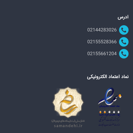
آدرس
02144283026
02155528366
02155661204
نماد اعتماد الکترونیکی