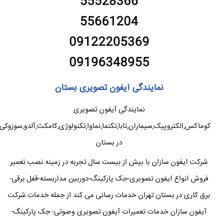
55528366
55661204
09122205369
09196348955
نمایندگی آیفون تصویری بستان
نمایندگی آیفون تصویری
کوماکس,الکتروپیک,سیماران,تابا,تکنما,نماوا,تکنولوژی,کامکث,آلدو,سوزوکی
در بستان
شرکت ایفون سازان با بیش از بیست سال تجربه در زمینه نصب تعمیر
فروش انواع ایفون تصویری-جک پارکینگ-دوربین مداربسته-قفل برقی-
برق کاری در بستان تهران خدمات رسانی می کند از جمله خدمات شرکت
آیفون سازان خدمات تعمیرات آیفون تصویری وصوتی- جک پارکینگ-