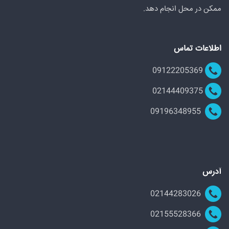
ممکن در محل انجام دهد.
اطلاعات تماس
09122205369
02144409375
09196348955
آدرس
02144283026
02155528366