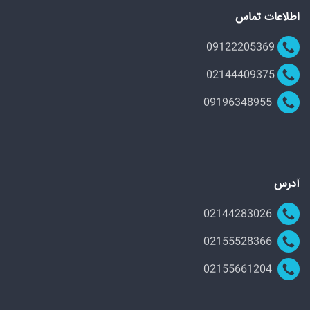
اطلاعات تماس
09122205369
02144409375
09196348955
آدرس
02144283026
02155528366
02155661204