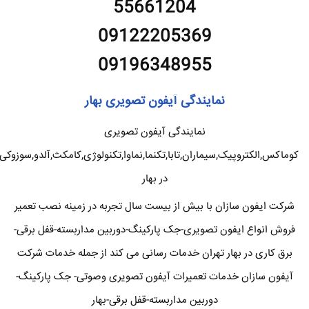
55661204
09122205369
09196348955
نمایندگی آیفون تصویری بهار
نمایندگی آیفون تصویری
کوماکس,الکتروپیک,سیماران,تابا,تکنما,نماوا,تکنولوژی,کامکث,آلدو,سوزوکی
در بهار
شرکت ایفون سازان با بیش از بیست سال تجربه در زمینه نصب تعمیر
فروش انواع ایفون تصویری-جک پارکینگ-دوربین مداربسته-قفل برقی-
برق کاری در بهار تهران خدمات رسانی می کند از جمله خدمات شرکت
آیفون سازان خدمات تعمیرات آیفون تصویری وصوتی- جک پارکینگ-
دوربین مداربسته-قفل برقی-بهار