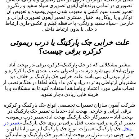
تصویری در تمامی برندهای آیفون تصویری سیاه سفید و رنگی و
تعمیر نصب سیم کشی و معیوب شدن سیم پوسیده و تعویض آن
توکار و یا روکار به اختیار مشتری-تعمیر آیفون تصویری ایرانی و
خارجی –سیاه سفید و رنگی- با حافظه فیلم و عکس-داری ارتباط
داخلی یا بدون ارتباط داخلی
علت خرابی جک پارکینگ یا درب ریموتی
کرکره برقی چیست؟
بیشتر مشکلاتی که در جک پارکینک-کرکره برقی-در بهجت آباد
تهران-ایجاد می شود درست و اصولی نصب نشدن جک یا کرکره و
تراز نبودن آن می باشد علت خرابی جک پارکینگ بر خلاف دید
مشتریان ارتباطی به تردد زیاد و کم نداد بلکه لطفا در هنگام نصب از
نصاب هایی مورد اعتماد و باسابقه استفاده کنید تا به مشکلات و با
هزینه هایی زیادی دچار نشوید
شرکت آیفون سازان تعمیرات تخصصی انواع جک پارکینگ و کرکره
برقی ایرانی و خارجی بهجت آباد -خدمات تعمیر جک پارکینگ در
بهجت آباد – تعمیرکار جک پارکینگ بهجت آباد-تعمیر درب ریموتی-
تعمیر کرکره برقی- نصب قفل برقی بر روی جک پارکینگ-
تعمیر در
محل
جک پارکینگ-تعمیرات انواع جک پارکینگ ایرانی و ایتالیای و
حتی چینی درب منزل در بهجت آباد-تعمیر جک پارکینگ و نمایندگی