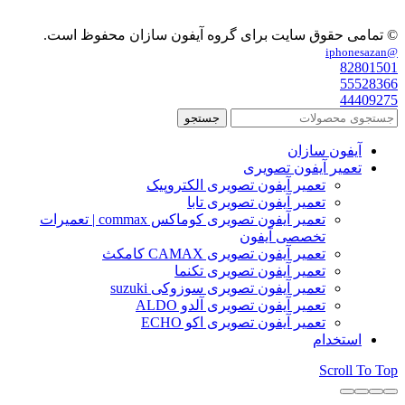
© تمامی حقوق سایت برای گروه آیفون سازان محفوظ است.
@iphonesazan
82801501
55528366
44409275
جستجو
آیفون سازان
تعمیر آیفون تصویری
تعمیر آیفون تصویری الکتروپیک
تعمیر آیفون تصویری تابا
تعمیر آیفون تصویری کوماکس commax | تعمیرات
تخصصی آیفون
تعمیر آیفون تصویری CAMAX کامکث
تعمیر آیفون تصویری تکنما
تعمیر آیفون تصویری سوزوکی suzuki
تعمیر آیفون تصویری آلدو ALDO
تعمیر آیفون تصویری اکو ECHO
استخدام
Scroll To Top