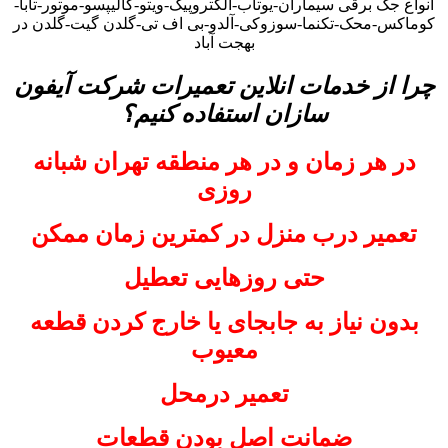
انواع جک برقی سیماران-یوتاب-الکتروپیک-ویتو-کالیپسو-موتور-تابا-
کوماکس-محک-تکنما-سوزوکی-آلدو-بی اف تی-گلدن گیت-گلدن در
بهجت آباد
چرا از خدمات انلاین تعمیرات شرکت آیفون
سازان استفاده کنیم؟
در هر زمان و در هر منطقه تهران شبانه
روزی
تعمیر درب منزل در کمترین زمان ممکن
حتی روزهایی تعطیل
بدون نیاز به جابجای یا خارج کردن قطعه
معیوب
تعمیر درمحل
ضمانت اصل بودن قطعات