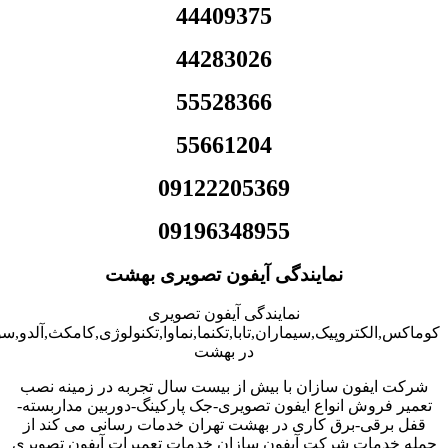
44409375
44283026
55528366
55661204
09122205369
09196348955
نمایندگی آیفون تصویری بهشت
نمایندگی آیفون تصویری
کوماکس,الکتروپیک,سیماران,تابا,تکنما,نماوا,تکنولوژی,کامکث,آلدو,
در بهشت
شرکت ایفون سازان با بیش از بیست سال تجربه در زمینه نصب
تعمیر فروش انواع ایفون تصویری-جک پارکینگ-دوربین مداربسته-
قفل برقی-برق کاری در بهشت تهران خدمات رسانی می کند از
جمله خدمات شرکت آیفون سازان خدمات تعمیرات آیفون تصویری