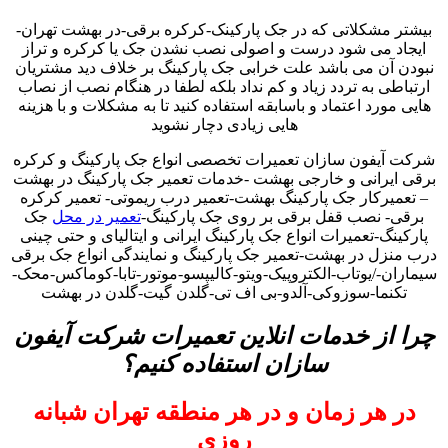
بیشتر مشکلاتی که در جک پارکینک-کرکره برقی-در بهشت تهران-
ایجاد می شود درست و اصولی نصب نشدن جک یا کرکره و تراز
نبودن آن می باشد علت خرابی جک پارکینگ بر خلاف دید مشتریان
ارتباطی به تردد زیاد و کم نداد بلکه لطفا در هنگام نصب از نصاب
هایی مورد اعتماد و باسابقه استفاده کنید تا به مشکلات و با هزینه
هایی زیادی دچار نشوید
شرکت آیفون سازان تعمیرات تخصصی انواع جک پارکینگ و کرکره
برقی ایرانی و خارجی بهشت -خدمات تعمیر جک پارکینگ در بهشت
– تعمیرکار جک پارکینگ بهشت-تعمیر درب ریموتی- تعمیر کرکره
برقی- نصب قفل برقی بر روی جک پارکینگ-
تعمیر در محل
جک
پارکینگ-تعمیرات انواع جک پارکینگ ایرانی و ایتالیای و حتی چینی
درب منزل در بهشت-تعمیر جک پارکینگ و نمایندگی انواع جک برقی
سیماران-/یوتاب-الکتروپیک-ویتو-کالیپسو-موتور-تابا-کوماکس-محک-
تکنما-سوزوکی-آلدو-بی اف تی-گلدن گیت-گلدن در بهشت
چرا از خدمات انلاین تعمیرات شرکت آیفون
سازان استفاده کنیم؟
در هر زمان و در هر منطقه تهران شبانه
روزی