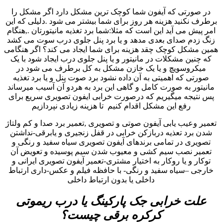
در صورتی که آیفون شما کوچک ترین مشکل دارد اگر مشکل را
برطرف نکنید هزینه هر روز برای شما بیشتر می شود .دلیلی که این
امر پیش می آید این است که مثلا:شما برد تغذیه مانیتورتان .,هنگام
زنگ زدم صدای بعدی مدهد و یا برد پنل جلوی درب سوت می کشد
همین مشکل کوچک چقد هزینه برای شما ایجاد می کند؟ اگر هنگامی
که چنین مشکلات در مانیتور و یا پنل جلوی درب ایجاد شود با یک
میکروسویچ و یا یک خازن مشکل به کل برطرف می شود در
صورتی که اهمیتی به آن داده نشود برد صوت پنل و یا برد تغذیه
مانیتور به صورت کامل و گاهی این برد به هردو آن آسیب میرساند
پس نتیجه میگیریم که درصورت خرابی ایفون تصویری سریع برای
رفع این مشکل اقدام کنیم تا هزینه زیادی نپردازیم
تعمیر وعیب یابی آیفون صوتی و تصویری ,تعمیر برد صدا و کم ولتاژ
شدن برد تعذیه دربازکن خرابی در قفل زنجیری و یابرقی-نداشتن
تصویری در تمامی برندهای آیفون تصویری سیاه سفید و رنگی و
تعمیر نصب سیم کشی و معیوب شدن سیم پوسیده و تعویض آن
توکار و یا روکار به اختیار مشتری-تعمیر آیفون تصویری ایرانی و
خارجی –سیاه سفید و رنگی- با حافظه فیلم و عکس-داری ارتباط
داخلی یا بدون ارتباط داخلی
علت خرابی جک پارکینگ یا درب ریموتی
کرکره برقی چیست؟