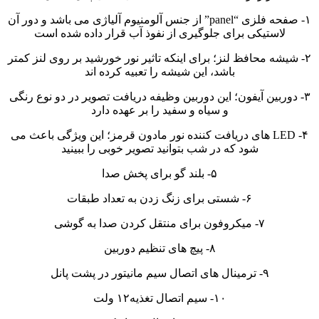
۱- صفحه فلزی “panel” از جنس آلومنیوم آلیاژی می باشد و دور آن
لاستیکی برای جلوگیری از نفوذ آب قرار داده شده است
۲- شیشه محافظ لنز؛ برای اینکه تاثیر نور خورشید بر روی لنز کمتر
باشد، این شیشه را تعبیه کرده اند
۳- دوربین آیفون؛ این دوربین وظیفه دریافت تصویر در دو نوع رنگی
و سیاه و سفید را بر عهده دارد
۴- LED های دریافت کننده نور مادون قرمز؛ این ویژگی باعث می
شود که در شب بتوانید تصویر خوبی را ببینید
۵- بلند گو برای پخش صدا
۶- شستی برای زنگ زدن به تعداد طبقات
۷- میکروفون برای منتقل کردن صدا به گوشی
۸- پیچ های تنظیم دوربین
۹- ترمینال های اتصال سیم مانیتور در پشت پانل
۱۰- سیم اتصال تغذیه۱۲ ولت