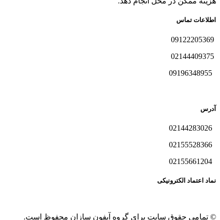
هزینه ممکن در محل انجام دهد.
اطلاعات تماس
09122205369
02144409375
09196348955
آدرس
02144283026
02155528366
02155661204
نماد اعتماد الکترونیکی
© تمامی حقوق سایت برای گروه آیفون سازان محفوظ است.