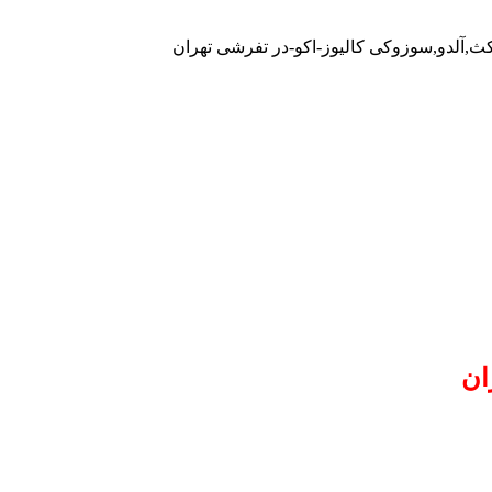
کث,آلدو,سوزوکی کالیوز-اکو-در تفرشی تهران
ان