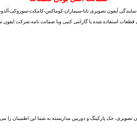
مایندگی آیفون تصویری تابا-سیماران-کوماکس-کامکث-سوزوکی-آلدو-ت
 قطعات استفاده شده با گارانتی کتبی وبا ضمانت نامه شرکت ایفون س
ون تصویری، جک پارکینگ و دوربین مداربسته به شما این اطمینان را می د