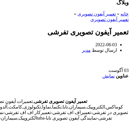
وبلاگ
خانه
»
تعمیر آیفون تصویری
»
تعمیر آیفون تصویری
تعمیر آیفون تصویری تفرشی
2022-08-03
ارسال توسط
مدیر
03
آگوست
عناوین
نمایش
تعمیر آیفون تصویری تفرشی
,تعمیرات آیفون ت
کوماکس,الکتروپیک,سیماران,تابا,تکنما,نماوا,تکنولوژی,کامکث,آ
تصویری در تفرشی-تعمیراف اف تفرشی-تعمیرکار اف اف تفرشی-نمای
تفرشی-نمایندگی آیفون تصویری تابا-tabaالکتروپیک,سیماران-simaran-کوماکس commax-کامکس camax-سوزوکی suzuki-آلدو ALDO در تفرشی-تعمیرات آیفون تصویری خیابان و محله تفرشی