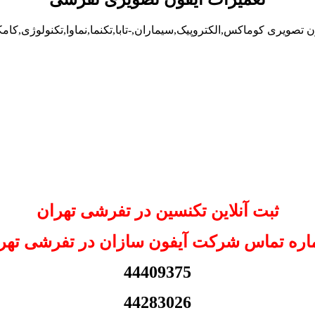
 تصویری کوماکس,الکتروپیک,سیماران,-تابا,تکنما,نماوا,تکنولوژی,کام
ثبت آنلاین تکنسین در تفرشی تهران
ره تماس شرکت آیفون سازان در تفرشی تهر
44409375
44283026