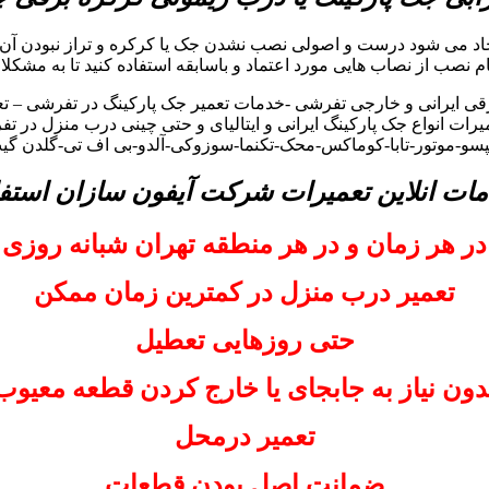
اد می شود درست و اصولی نصب نشدن جک یا کرکره و تراز نبودن آن 
گام نصب از نصاب هایی مورد اعتماد و باسابقه استفاده کنید تا به مشکلا
ی ایرانی و خارجی تفرشی -خدمات تعمیر جک پارکینگ در تفرشی – تعم
رات انواع جک پارکینگ ایرانی و ایتالیای و حتی چینی درب منزل در ت
لیپسو-موتور-تابا-کوماکس-محک-تکنما-سوزوکی-آلدو-بی اف تی-گلدن گ
مات انلاین تعمیرات شرکت آیفون سازان استفا
در هر زمان و در هر منطقه تهران شبانه روزی
تعمیر درب منزل در کمترین زمان ممکن
حتی روزهایی تعطیل
دون نیاز به جابجای یا خارج کردن قطعه معیوب
تعمیر درمحل
ضمانت اصل بودن قطعات