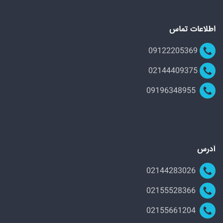
اطلاعات تماس
09122205369
02144409375
09196348955
آدرس
02144283026
02155528366
02155661204