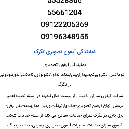
55528366
55661204
09122205369
09196348955
نمایندگی آیفون تصویری تگرگ
نمایندگی آیفون تصویری
کوماکس,الکتروپیک,سیماران,تابا,تکنما,نماوا,تکنولوژی,کامکث,آلدو,سوزوکی
در تگرگ
شرکت ایفون سازان با بیش از بیست سال تجربه در زمینه نصب تعمیر
فروش انواع ایفون تصویری-جک پارکینگ-دوربین مداربسته-قفل برقی-
برق کاری در تگرگ تهران خدمات رسانی می کند از جمله خدمات شرکت
آیفون سازان خدمات تعمیرات آیفون تصویری وصوتی- جک پارکینگ-