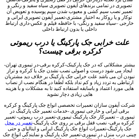
تصویری در تمامی برندهای آیفون تصویری سیاه سفید و رنگی و
تعمیر نصب سیم کشی و معیوب شدن سیم پوسیده و تعویض آن
توکار و یا روکار به اختیار مشتری-تعمیر آیفون تصویری ایرانی و
خارجی –سیاه سفید و رنگی- با حافظه فیلم و عکس-داری ارتباط
داخلی یا بدون ارتباط داخلی
علت خرابی جک پارکینگ یا درب ریموتی
کرکره برقی چیست؟
بیشتر مشکلاتی که در جک پارکینک-کرکره برقی-در تیموری تهران-
ایجاد می شود درست و اصولی نصب نشدن جک یا کرکره و تراز
نبودن آن می باشد علت خرابی جک پارکینگ بر خلاف دید مشتریان
ارتباطی به تردد زیاد و کم نداد بلکه لطفا در هنگام نصب از نصاب
هایی مورد اعتماد و باسابقه استفاده کنید تا به مشکلات و با هزینه
هایی زیادی دچار نشوید
شرکت آیفون سازان تعمیرات تخصصی انواع جک پارکینگ و کرکره
برقی ایرانی و خارجی تیموری -خدمات تعمیر جک پارکینگ در
تیموری – تعمیرکار جک پارکینگ تیموری-تعمیر درب ریموتی- تعمیر
کرکره برقی- نصب قفل برقی بر روی جک پارکینگ-
تعمیر در محل
جک پارکینگ-تعمیرات انواع جک پارکینگ ایرانی و ایتالیای و حتی
چینی درب منزل در تیموری-تعمیر جک پارکینگ و نمایندگی انواع جک