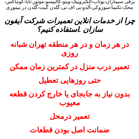
برقی سیماران-یوتاب-الکتروپیک-ویتو-کالیپسو-موتور-تابا-کوماکس-
محک-تکنما-سوزوکی-آلدو-بی اف تی-گلدن گیت-گلدن در تیموری
چرا از خدمات انلاین تعمیرات شرکت آیفون
سازان .استفاده کنیم؟
در هر زمان و در هر منطقه تهران شبانه
روزی
تعمیر درب منزل در کمترین زمان ممکن
حتی روزهایی تعطیل
بدون نیاز به جابجای یا خارج کردن قطعه
معیوب
تعمیر درمحل
ضمانت اصل بودن قطعات