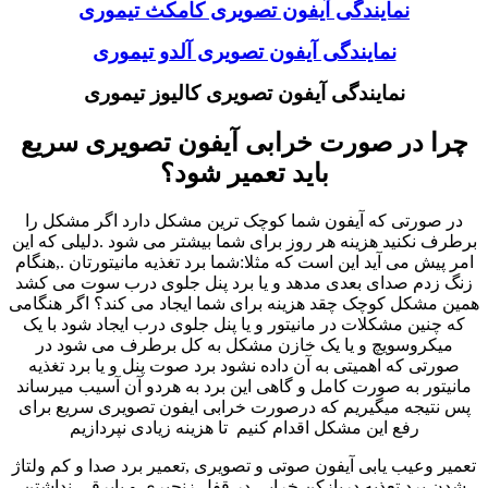
نمایندگی آیفون تصویری کامکث تیموری
نمایندگی آیفون تصویری آلدو تیموری
نمایندگی آیفون تصویری کالیوز تیموری
چرا در صورت خرابی آیفون تصویری سریع
باید تعمیر شود؟
در صورتی که آیفون شما کوچک ترین مشکل دارد اگر مشکل را
برطرف نکنید هزینه هر روز برای شما بیشتر می شود .دلیلی که این
امر پیش می آید این است که مثلا:شما برد تغذیه مانیتورتان .,هنگام
زنگ زدم صدای بعدی مدهد و یا برد پنل جلوی درب سوت می کشد
همین مشکل کوچک چقد هزینه برای شما ایجاد می کند؟ اگر هنگامی
که چنین مشکلات در مانیتور و یا پنل جلوی درب ایجاد شود با یک
میکروسویچ و یا یک خازن مشکل به کل برطرف می شود در
صورتی که اهمیتی به آن داده نشود برد صوت پنل و یا برد تغذیه
مانیتور به صورت کامل و گاهی این برد به هردو آن آسیب میرساند
پس نتیجه میگیریم که درصورت خرابی ایفون تصویری سریع برای
رفع این مشکل اقدام کنیم تا هزینه زیادی نپردازیم
تعمیر وعیب یابی آیفون صوتی و تصویری ,تعمیر برد صدا و کم ولتاژ
شدن برد تعذیه دربازکن خرابی در قفل زنجیری و یابرقی-نداشتن