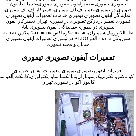
تصویری تیموری -تعمیرآیفون تصویری تیموری-خدمات آیفون
تصویری در تیموری-تعمیراف اف تیموری-تعمیرکار اف اف تیموری-
نمایندگی آیفون تصویری تیموری-خدمات تعمیرات آیفون تصویری
تیموری-تعمیر دربازکن تصویری در تیموری تهران-تعمیرکار آیفون
تصویری در تیموری-نمایندگی آیفون تصویری تابا-
tabaالکتروپیک,سیماران-simaran-کوماکس commax-کامکس camax-
سوزوکی suzuki-آلدو ALDO در تیموری-تعمیرات آیفون تصویری
خیابان و محله تیموری
تعمیرات آیفون تصویری تیموری
تعمیرات آیفون تصویری تیموری ,تعمیرات آیفون تصویری
کوماکس,الکتروپیک,سیماران,تابا,تکنما,نماوا,تکنولوژی,کامکث,آلدو,
کالیوز-اکو-در تیموری تهران