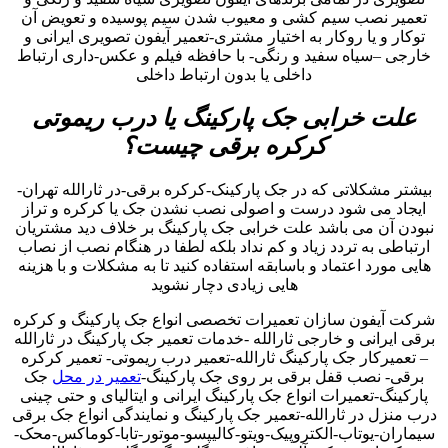
تعمیر نصب سیم کشی و معیوب شدن سیم پوسیده و تعویض آن
توکار و یا روکار به اختیار مشتری-تعمیر آیفون تصویری ایرانی و
خارجی –سیاه سفید و رنگی- با حافظه فیلم و عکس-داری ارتباط
داخلی یا بدون ارتباط داخلی
علت خرابی جک پارکینگ یا درب ریموتی
کرکره برقی چیست؟
بیشتر مشکلاتی که در جک پارکینک-کرکره برقی-در ثارالله تهران-
ایجاد می شود درست و اصولی نصب نشدن جک یا کرکره و تراز
نبودن آن می باشد علت خرابی جک پارکینگ بر خلاف دید مشتریان
ارتباطی به تردد زیاد و کم نداد بلکه لطفا در هنگام نصب از نصاب
هایی مورد اعتماد و باسابقه استفاده کنید تا به مشکلات و با هزینه
هایی زیادی دچار نشوید
شرکت آیفون سازان تعمیرات تخصصی انواع جک پارکینگ و کرکره
برقی ایرانی و خارجی ثارالله -خدمات تعمیر جک پارکینگ در ثارالله
– تعمیرکار جک پارکینگ ثارالله-تعمیر درب ریموتی- تعمیر کرکره
برقی- نصب قفل برقی بر روی جک پارکینگ-
تعمیر در محل
جک
پارکینگ-تعمیرات انواع جک پارکینگ ایرانی و ایتالیای و حتی چینی
درب منزل در ثارالله-تعمیر جک پارکینگ و نمایندگی انواع جک برقی
سیماران-یوتاب-الکتروپیک-ویتو-کالیپسو-موتور-تابا-کوماکس-محک-