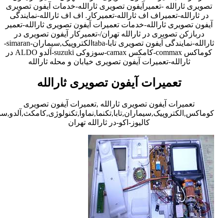
تصویری ثارالله -تعمیرآیفون تصویری ثارالله-خدمات آیفون تصویری
در ثارالله-تعمیراف اف ثارالله-تعمیرکار. اف اف ثارالله-نمایندگی
آیفون تصویری ثارالله-خدمات تعمیرات آیفون تصویری ثارالله-تعمیر
دربازکن تصویری در ثارالله تهران/-تعمیرکار آیفون تصویری در
ثارالله-نمایندگی آیفون تصویری تابا-tabaالکتروپیک,سیماران-simaran-
کوماکس commax-کامکس camax-سوزوکی suzuki-آلدو ALDO در
ثارالله-تعمیرات آیفون تصویری خیابان و محله ثارالله
تعمیرات آیفون تصویری ثارالله
تعمیرات آیفون تصویری ثارالله ,تعمیرات آیفون تصویری
کوماکس,الکتروپیک,سیماران,تابا,تکنما,نماوا,تکنولوژی,کامکث,آلدو,
کالیوز-اکو-در ثارالله تهران