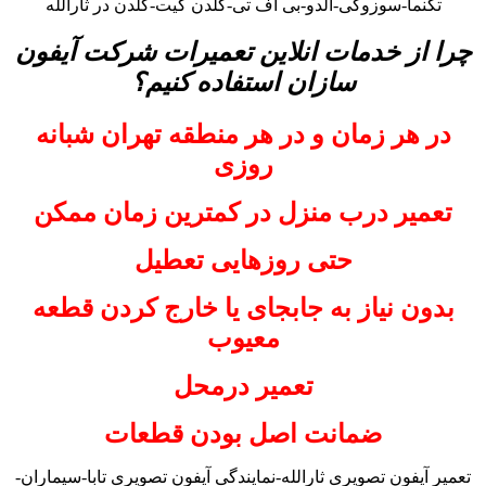
تکنما-سوزوکی-آلدو-بی اف تی-گلدن گیت-گلدن در ثارالله
چرا از خدمات انلاین تعمیرات شرکت آیفون
سازان استفاده کنیم؟
در هر زمان و در هر منطقه تهران شبانه
روزی
تعمیر درب منزل در کمترین زمان ممکن
حتی روزهایی تعطیل
بدون نیاز به جابجای یا خارج کردن قطعه
معیوب
تعمیر درمحل
ضمانت اصل بودن قطعات
تعمیر آیفون تصویری ثارالله-نمایندگی آیفون تصویری تابا-سیماران-