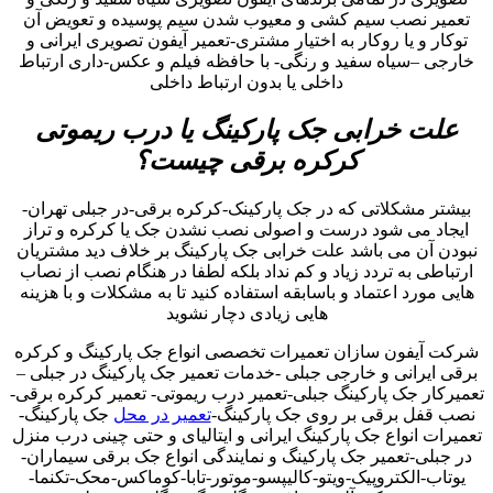
تعمیر نصب سیم کشی و معیوب شدن سیم پوسیده و تعویض آن
توکار و یا روکار به اختیار مشتری-تعمیر آیفون تصویری ایرانی و
خارجی –سیاه سفید و رنگی- با حافظه فیلم و عکس-داری ارتباط
داخلی یا بدون ارتباط داخلی
علت خرابی جک پارکینگ یا درب ریموتی
کرکره برقی چیست؟
بیشتر مشکلاتی که در جک پارکینک-کرکره برقی-در جبلی تهران-
ایجاد می شود درست و اصولی نصب نشدن جک یا کرکره و تراز
نبودن آن می باشد علت خرابی جک پارکینگ بر خلاف دید مشتریان
ارتباطی به تردد زیاد و کم نداد بلکه لطفا در هنگام نصب از نصاب
هایی مورد اعتماد و باسابقه استفاده کنید تا به مشکلات و با هزینه
هایی زیادی دچار نشوید
شرکت آیفون سازان تعمیرات تخصصی انواع جک پارکینگ و کرکره
برقی ایرانی و خارجی جبلی -خدمات تعمیر جک پارکینگ در جبلی –
تعمیرکار جک پارکینگ جبلی-تعمیر درب ریموتی- تعمیر کرکره برقی-
نصب قفل برقی بر روی جک پارکینگ-
تعمیر در محل
جک پارکینگ-
تعمیرات انواع جک پارکینگ ایرانی و ایتالیای و حتی چینی درب منزل
در جبلی-تعمیر جک پارکینگ و نمایندگی انواع جک برقی سیماران-
یوتاب-الکتروپیک-ویتو-کالیپسو-موتور-تابا-کوماکس-محک-تکنما-