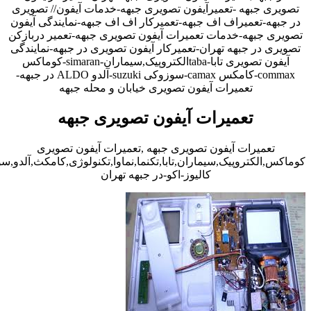
تصویری جبهه -تعمیرآیفون تصویری جبهه-خدمات آیفون// تصویری
در جبهه-تعمیراف اف جبهه-تعمیرکار اف اف جبهه-نمایندگی آیفون
تصویری جبهه-خدمات تعمیرات آیفون تصویری جبهه-تعمیر دربازکن
تصویری در جبهه تهران-تعمیرکار آیفون تصویری در جبهه-نمایندگی
آیفون تصویری تابا-tabaالکتروپیک,سیماران-simaran-کوماکس
commax-کامکس camax-سوزوکی suzuki-آلدو ALDO در جبهه-
تعمیرات آیفون تصویری خیابان و محله جبهه
تعمیرات آیفون تصویری جبهه
تعمیرات آیفون تصویری جبهه ,تعمیرات آیفون تصویری
کوماکس,الکتروپیک,سیماران,تابا,تکنما,نماوا,تکنولوژی,کامکث,آلدو,
کالیوز-اکو-در جبهه تهران