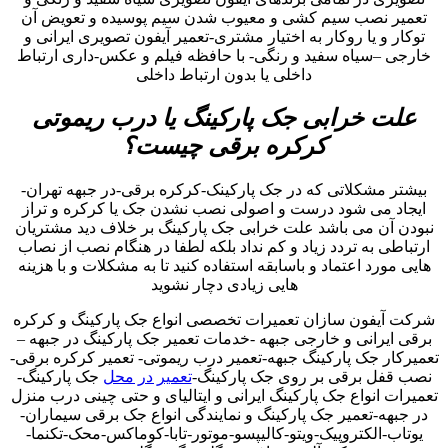
تعمیر نصب سیم کشی و معیوب شدن سیم پوسیده و تعویض آن
توکار و یا روکار به اختیار مشتری-تعمیر آیفون تصویری ایرانی و
خارجی –سیاه سفید و رنگی- با حافظه فیلم و عکس-داری ارتباط
داخلی یا بدون ارتباط داخلی
علت خرابی جک پارکینگ یا درب ریموتی
کرکره برقی چیست؟
بیشتر مشکلاتی که در جک پارکینک-کرکره برقی-در جبهه تهران-
ایجاد می شود درست و اصولی نصب نشدن جک یا کرکره و تراز
نبودن آن می باشد علت خرابی جک پارکینگ بر خلاف دید مشتریان
ارتباطی به تردد زیاد و کم نداد بلکه لطفا در هنگام نصب از نصاب
هایی مورد اعتماد و باسابقه استفاده کنید تا به مشکلات و با هزینه
هایی زیادی دچار نشوید
شرکت آیفون سازان تعمیرات تخصصی انواع جک پارکینگ و کرکره
برقی ایرانی و خارجی جبهه -خدمات تعمیر جک پارکینگ در جبهه –
تعمیرکار جک پارکینگ جبهه-تعمیر درب ریموتی- تعمیر کرکره برقی-
نصب قفل برقی بر روی جک پارکینگ-
تعمیر در محل
جک پارکینگ-
تعمیرات انواع جک پارکینگ ایرانی و ایتالیای و حتی چینی درب منزل
در جبهه-تعمیر جک پارکینگ و نمایندگی انواع جک برقی سیماران-
یوتاب-الکتروپیک-ویتو-کالیپسو-موتور-تابا-کوماکس-محک-تکنما-