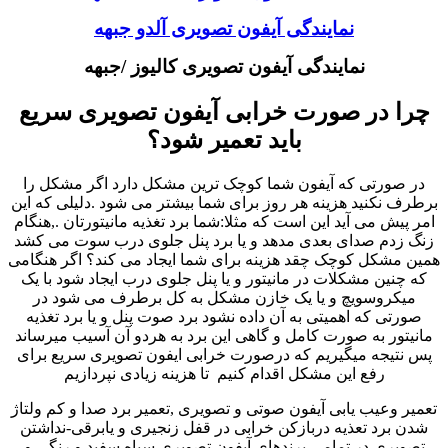
نمایندگی آیفون تصویری آلدو جبهه
نمایندگی آیفون تصویری کالیوز /جبهه
چرا در صورت خرابی آیفون تصویری سریع
باید تعمیر شود؟
در صورتی که آیفون شما کوچک ترین مشکل دارد اگر مشکل را
برطرف نکنید هزینه هر روز برای شما بیشتر می شود .دلیلی که این
امر پیش می آید این است که مثلا:شما برد تغذیه مانیتورتان .,هنگام
زنگ زدم صدای بعدی مدهد و یا برد پنل جلوی درب سوت می کشد
همین مشکل کوچک چقد هزینه برای شما ایجاد می کند؟ اگر هنگامی
که چنین مشکلات در مانیتور و یا پنل جلوی درب ایجاد شود با یک
میکروسویچ و یا یک خازن مشکل به کل برطرف می شود در
صورتی که اهمیتی به آن داده نشود برد صوت پنل و یا برد تغذیه
مانیتور به صورت کامل و گاهی این برد به هردو آن آسیب میرساند
پس نتیجه میگیریم که درصورت خرابی ایفون تصویری سریع برای
رفع این مشکل اقدام کنیم تا هزینه زیادی نپردازیم
تعمیر وعیب یابی آیفون صوتی و تصویری ,تعمیر برد صدا و کم ولتاژ
شدن برد تعذیه دربازکن خرابی در قفل زنجیری و یابرقی-نداشتن
تصویری در تمامی برندهای آیفون تصویری سیاه سفید و رنگی و