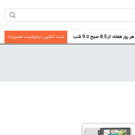
فته، از 8.5 صبح تا 9 شب
ثبت آنلاین درخواست تعمیرات