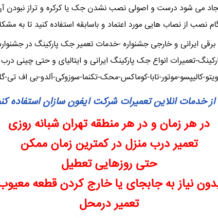
ایجاد می شود درست و اصولی نصب نشدن جک یا کرکره و تراز نبودن آ
نگام نصب از نصاب هایی مورد اعتماد و باسابقه استفاده کنید تا به مشک
قی ایرانی و خارجی جشنواره -خدمات تعمیر جک پارکینگ در جشنواره – 
ینگ-تعمیرات انواع جک پارکینگ ایرانی و ایتالیای و حتی چینی درب 
ویتو-کالیپسو-موتور-تابا-کوماکس-محک-تکنما-سوزوکی-آلدو-بی اف تی-گ
از خدمات انلاین تعمیرات شرکت آیفون سازان استفاده کن
در هر زمان و در هر منطقه تهران شبانه روزی
تعمیر درب منزل در کمترین زمان ممکن
حتی روزهایی تعطیل
دون نیاز به جابجای یا خارج کردن قطعه معیوب
تعمیر درمحل