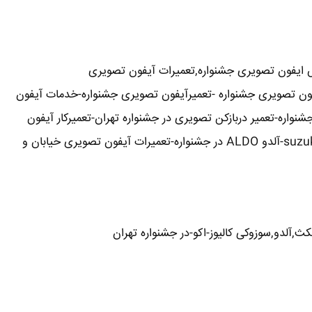
 ایفون تصویری جشنواره,تعمیرات آیفون تصویری
آیفون تصویری جشنواره -تعمیرآیفون تصویری جشنواره-خدمات آیفون
واره-تعمیر دربازکن تصویری در جشنواره تهران-تعمیرکار آیفون
تصویری در جشنواره-نمایندگی آیفون تصویری تابا-tabaالکتروپیک,سیماران-simaran-کوماکس commax-کامکس camax-سوزوکی suzuki-آلدو ALDO در جشنواره-تعمیرات آیفون تصویری خیابان و
ث,آلدو,سوزوکی کالیوز-اکو-در جشنواره تهران