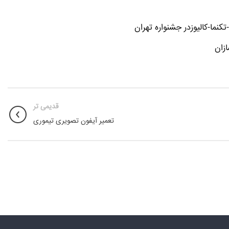
نما-کالیوزدر جشنواره تهران
زان
قدیمی تر
تعمیر آیفون تصویری تیموری