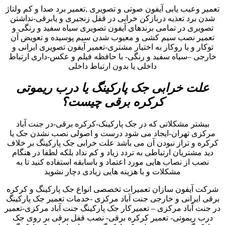
تعمیر وعیب یابی آیفون صوتی و تصویری ,تعمیر برد صدا و کم ولتاژ
شدن برد تعذیه دربازکن خرابی در قفل زنجیری و یابرقی-نداشتن
تصویری در تمامی برندهای آیفون تصویری سیاه سفید و رنگی و
تعمیر نصب سیم کشی و معیوب شدن سیم پوسیده و تعویض آن
توکار و یا روکار به اختیار مشتری-تعمیر آیفون تصویری ایرانی و
خارجی –سیاه سفید و رنگی- با حافظه فیلم و عکس-داری ارتباط
داخلی یا بدون ارتباط داخلی
علت خرابی جک پارکینگ یا درب ریموتی
کرکره برقی چیست؟
بیشتر مشکلاتی که در جک پارکینک-کرکره برقی-در جنت آباد
مرکزی تهران-ایجاد می شود درست و اصولی نصب نشدن جک یا
کرکره و تراز نبودن آن می باشد علت خرابی جک پارکینگ بر خلاف
دید مشتریان ارتباطی به تردد زیاد و کم نداد بلکه لطفا در هنگام
نصب از نصاب هایی مورد اعتماد و باسابقه استفاده کنید تا به
مشکلات و با هزینه هایی زیادی دچار نشوید
شرکت آیفون سازان تعمیرات تخصصی انواع جک پارکینگ و کرکره
برقی ایرانی و خارجی جنت آباد مرکزی -خدمات تعمیر جک پارکینگ
در جنت آباد مرکزی – تعمیرکار جک پارکینگ جنت آباد مرکزی-تعمیر
درب ریموتی- تعمیر کرکره برقی- نصب قفل برقی بر روی جک