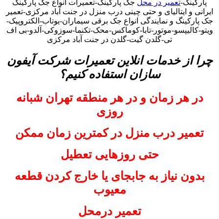
پارکینگ-
تعمیر در محل
جک پارکینگ-تعمیرات انواع جک پارکینگ
ایرانی و ایتالیای و حتی چینی درب منزل در جنت آباد مرکزی-تعمیر
جک پارکینگ و نمایندگی انواع جک برقی سیماران-یوتاب-الکتروپیک-
ویتو-کالیپسو-موتور-تابا-کوماکس-محک-تکنما-سوزوکی-آلدو-بی اف
تی-گلدن گیت-گلدن در جنت آباد مرکزی
چرا از خدمات انلاین تعمیرات شرکت آیفون
سازان استفاده کنیم؟
در هر زمان و در هر منطقه تهران شبانه
روزی
تعمیر درب منزل در کمترین زمان ممکن
حتی روزهایی تعطیل
بدون نیاز به جابجای یا خارج کردن قطعه
معیوب
تعمیر درمحل