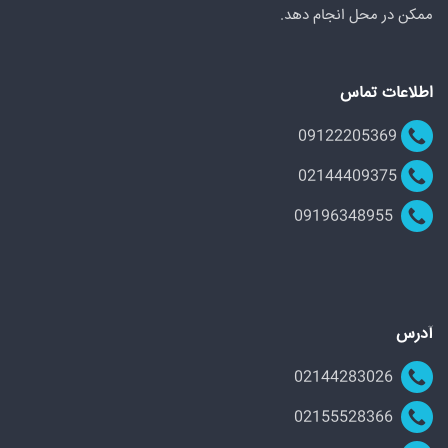
ممکن در محل انجام دهد.
اطلاعات تماس
09122205369
02144409375
09196348955
آدرس
02144283026
02155528366