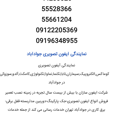
55528366
55661204
09122205369
09196348955
نمایندگی آیفون تصویری جوادآباد
نمایندگی آیفون تصویری
کوماکس,الکتروپیک,سیماران,تابا,تکنما,نماوا,تکنولوژی,کامکث,آلدو,سوزوکی
در جوادآباد
شرکت ایفون سازان با بیش از بیست سال تجربه در زمینه نصب تعمیر
فروش انواع ایفون تصویری-جک پارکینگ-دوربین مداربسته-قفل برقی-
برق کاری در جوادآباد تهران خدمات رسانی می کند از جمله خدمات