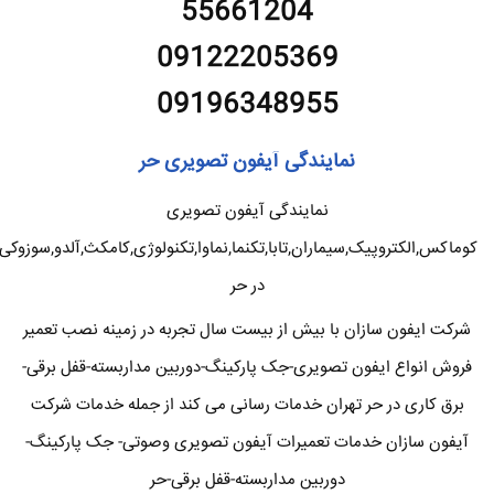
55661204
09122205369
09196348955
نمایندگی آیفون تصویری حر
نمایندگی آیفون تصویری
کوماکس,الکتروپیک,سیماران,تابا,تکنما,نماوا,تکنولوژی,کامکث,آلدو,سوزوکی
در حر
شرکت ایفون سازان با بیش از بیست سال تجربه در زمینه نصب تعمیر
فروش انواع ایفون تصویری-جک پارکینگ-دوربین مداربسته-قفل برقی-
برق کاری در حر تهران خدمات رسانی می کند از جمله خدمات شرکت
آیفون سازان خدمات تعمیرات آیفون تصویری وصوتی- جک پارکینگ-
دوربین مداربسته-قفل برقی-حر