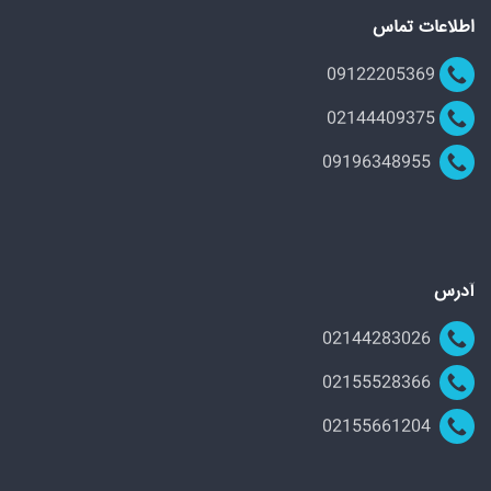
اطلاعات تماس
09122205369
02144409375
09196348955
آدرس
02144283026
02155528366
02155661204