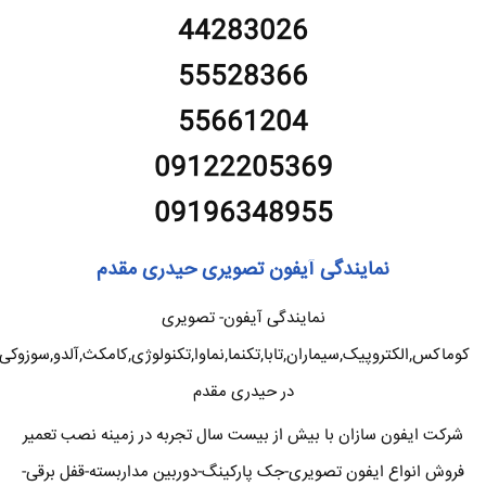
44283026
55528366
55661204
09122205369
09196348955
نمایندگی آیفون تصویری حیدری مقدم
نمایندگی آیفون- تصویری
کوماکس,الکتروپیک,سیماران,تابا,تکنما,نماوا,تکنولوژی,کامکث,آلدو,سوزوکی
در حیدری مقدم
شرکت ایفون سازان با بیش از بیست سال تجربه در زمینه نصب تعمیر
فروش انواع ایفون تصویری-جک پارکینگ-دوربین مداربسته-قفل برقی-