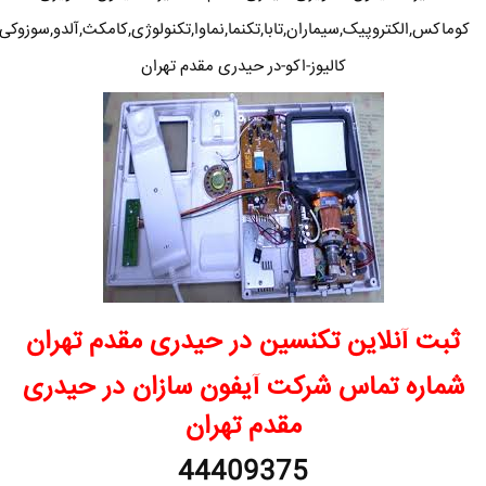
کوماکس,الکتروپیک,سیماران,تابا,تکنما,نماوا,تکنولوژی,کامکث,آلدو,سوزوکی
کالیوز-اکو-در حیدری مقدم تهران
ثبت آنلاین تکنسین در حیدری مقدم تهران
شماره تماس شرکت آیفون سازان در حیدری
مقدم تهران
44409375