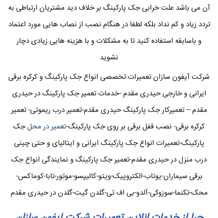
آن می باشد علت خرابی جک پارکینگ بر خلاف دید مشتریان ارتباطی به
تردد زیاد و کم نداد بلکه لطفا در هنگام نصب از نصاب هایی مورد اعتماد
و باسابقه استفاده کنید تا به مشکلات و با هزینه هایی زیادی دچار
نشوید
شرکت آیفون سازان تعمیرات تخصصی انواع جک پارکینگ و کرکره برقی
ایرانی و خارجی حیدری مقدم -خدمات تعمیر جک پارکینگ در حیدری
مقدم – تعمیرکار جک پارکینگ حیدری مقدم-تعمیر درب ریموتی- تعمیر
کرکره برقی- نصب قفل برقی بر روی جک پارکینگ-
تعمیر در محل
جک
پارکینگ-تعمیرات انواع جک پارکینگ ایرانی و ایتالیای و حتی چینی
درب منزل در حیدری مقدم-تعمیر جک پارکینگ و نمایندگی انواع جک
برقی سیماران-یوتاب-الکتروپیک-ویتو-کالیپسو-موتور-تابا-کوماکس-
محک-تکنما-سوزوکی-آلدو-بی اف تی-گلدن گیت-گلدن در حیدری مقدم
چرا از خدمات انلاین تعمیرات شرکت آیفون سازان