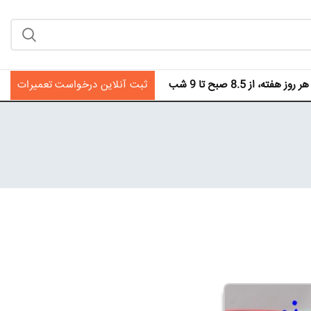
فته، از 8.5 صبح تا 9 شب
ثبت آنلاین درخواست تعمیرات