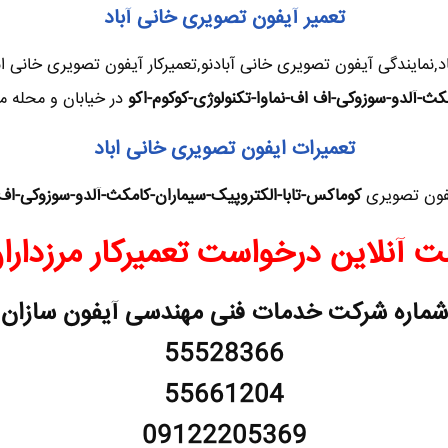
تعمیر آیفون تصویری خانی آباد
د,نمایندگی آیفون تصویری خانی آبادنو,تعمیرکار آیفون تصویری خانی ا
کث-آلدو-سوزوکی-اف اف-نماوا-تکنولوژی-کوکوم-اکو
در خیابان و محله من
تعمیرات ایفون تصویری خانی اباد
یفون تصویری
کوماکس-تابا-الکتروپیک-سیماران-کامکث-آلدو-سوزوکی-اف اف
ت آنلاین درخواست تعمیرکار مرزدارا
شماره شرکت خدمات فنی مهندسی آیفون سازان
55528366
55661204
09122205369