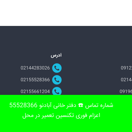
آدرس
02144283026
02155528366
02155661204
شماره تماس ☎️ دفتر خانی آبادنو 55528366
اعزام فوری تکنسین تعمیر در محل