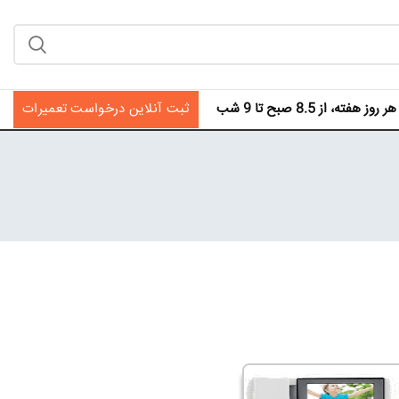
فته، از 8.5 صبح تا 9 شب
ثبت آنلاین درخواست تعمیرات