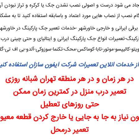
ایجاد می شود درست و اصولی نصب نشدن جک یا کرکره و تراز نبودن آ
نگام نصب از نصاب هایی مورد اعتماد و باسابقه استفاده کنید تا به مشک
قی ایرانی و خارجی خاورشهر -خدمات تعمیر جک پارکینگ در خاورشهر – 
ینگ-تعمیرات انواع جک پارکینگ ایرانی و ایتالیای و حتی چینی درب 
ویتو-کالیپسو-موتور-تابا-کوماکس-محک-تکنما-سوزوکی-آلدو-بی اف تی-گ
از خدمات انلاین تعمیرات شرکت آیفون سازان استفاده کنی
در هر زمان و در هر منطقه تهران شبانه روزی
تعمیر درب منزل در کمترین زمان ممکن
حتی روزهای تعطیل
ن نیاز به جا به جایی یا خارج کردن قطعه معی
تعمیر درمحل