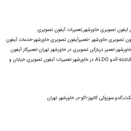
 ایفون تصویری خاورشهر,تعمیرات آیفون تصویری
آیفون تصویری خاورشهر -تعمیرآیفون تصویری خاورشهر-خدمات آیفون
رشهر-تعمیر دربازکن تصویری در خاورشهر تهران-تعمیرکار آیفون
تصویری در خاورشهر-نمایندگی آیفون تصویری تابا-tabaالکتروپیک,سیماران-simaran-کوماکس commax-کامکس camax-سوزوکی suzuki-آلدو ALDO در خاورشهر-تعمیرات آیفون تصویری خیابان و
ث,آلدو,سوزوکی کالیوز-اکو-در خاورشهر تهران