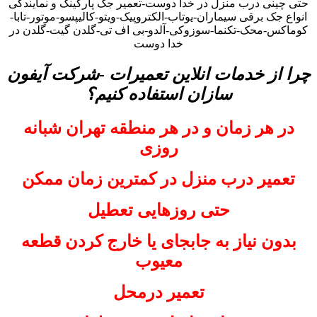
حتی چینی درب منزل در خدا دوست-تعمیر جک پارکینگ و نمایندگی
انواع جک برقی سیماران-یوتاب-الکتروپیک-ویتو-کالیپسو-موتور-تابا-
کوماکس-محک-تکنما-سوزوکی-آلدو-بی اف تی-گلدن گیت-گلدن در
خدا دوست
چرا از خدمات انلاین تعمیرات -شرکت آیفون
سازان استفاده کنیم؟
در هر زمان و در هر منطقه تهران شبانه
روزی
تعمیر درب منزل در کمترین زمان ممکن
حتی روزهایی تعطیل
بدون نیاز به جابجای یا خارج کردن قطعه
معیوب
تعمیر درمحل