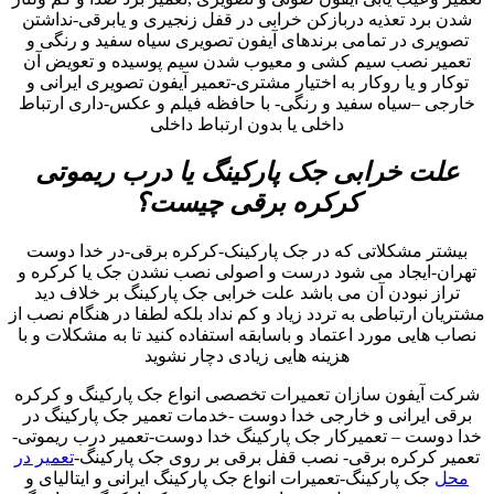
شدن برد تعذیه دربازکن خرابی در قفل زنجیری و یابرقی-نداشتن
تصویری در تمامی برندهای آیفون تصویری سیاه سفید و رنگی و
تعمیر نصب سیم کشی و معیوب شدن سیم پوسیده و تعویض آن
توکار و یا روکار به اختیار مشتری-تعمیر آیفون تصویری ایرانی و
خارجی –سیاه سفید و رنگی- با حافظه فیلم و عکس-داری ارتباط
داخلی یا بدون ارتباط داخلی
علت خرابی جک پارکینگ یا درب ریموتی
کرکره برقی چیست؟
بیشتر مشکلاتی که در جک پارکینک-کرکره برقی-در خدا دوست
تهران-ایجاد می شود درست و اصولی نصب نشدن جک یا کرکره و
تراز نبودن آن می باشد علت خرابی جک پارکینگ بر خلاف دید
مشتریان ارتباطی به تردد زیاد و کم نداد بلکه لطفا در هنگام نصب از
نصاب هایی مورد اعتماد و باسابقه استفاده کنید تا به مشکلات و با
هزینه هایی زیادی دچار نشوید
شرکت آیفون سازان تعمیرات تخصصی انواع جک پارکینگ و کرکره
برقی ایرانی و خارجی خدا دوست -خدمات تعمیر جک پارکینگ در
خدا دوست – تعمیرکار جک پارکینگ خدا دوست-تعمیر درب ریموتی-
تعمیر کرکره برقی- نصب قفل برقی بر روی جک پارکینگ-
تعمیر در
محل
جک پارکینگ-تعمیرات انواع جک پارکینگ ایرانی و ایتالیای و