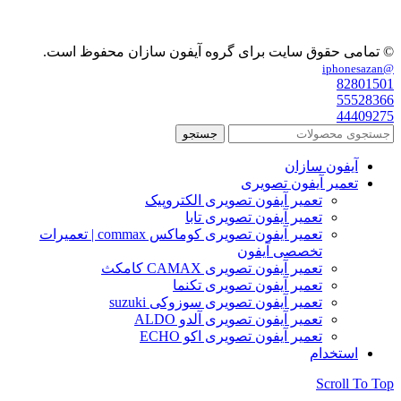
© تمامی حقوق سایت برای گروه آیفون سازان محفوظ است.
@iphonesazan
82801501
55528366
44409275
جستجو
آیفون سازان
تعمیر آیفون تصویری
تعمیر آیفون تصویری الکتروپیک
تعمیر آیفون تصویری تابا
تعمیر آیفون تصویری کوماکس commax | تعمیرات
تخصصی آیفون
تعمیر آیفون تصویری CAMAX کامکث
تعمیر آیفون تصویری تکنما
تعمیر آیفون تصویری سوزوکی suzuki
تعمیر آیفون تصویری آلدو ALDO
تعمیر آیفون تصویری اکو ECHO
استخدام
Scroll To Top