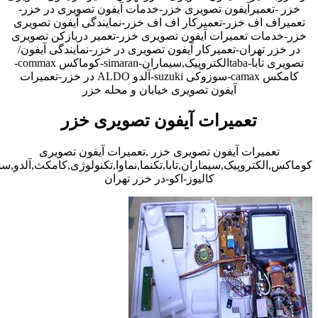
خزر -تعمیرآیفون تصویری خزر-خدمات آیفون تصویری در خزر-
تعمیراف اف خزر-تعمیرکار اف اف خزر-نمایندگی آیفون تصویری
خزر-خدمات تعمیرات آیفون تصویری خزر-تعمیر دربازکن تصویری
در خزر تهران-تعمیرکار آیفون تصویری در خزر-نمایندگی آیفون/
تصویری تابا-tabaالکتروپیک,سیماران-simaran-کوماکس commax-
کامکس camax-سوزوکی suzuki-آلدو ALDO در خزر-تعمیرات
آیفون تصویری خیابان و محله خزر
تعمیرات آیفون تصویری خزر
تعمیرات آیفون تصویری خزر ,تعمیرات آیفون تصویری
کوماکس,الکتروپیک,سیماران,تابا,تکنما,نماوا,تکنولوژی,کامکث,آلدو,
کالیوز-اکو-در خزر تهران