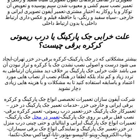
تعمیر نصب سیم کشی و معیوب شدن سیم پوسیده و تعویض آن
توکار و یا روکار به اختیار مشتری-تعمیر آیفون تصویری ایرانی و
خارجی –سیاه سفید و رنگی- با حافظه فیلم و عکس-داری ارتباط
داخلی یا بدون ارتباط داخلی
علت خرابی جک پارکینگ یا درب ریموتی
کرکره برقی چیست؟
بیشتر مشکلاتی که در جک پارکینک-کرکره برقی-در خزر تهران-ایجاد
می شود درست و اصولی نصب نشدن جک یا کرکره و تراز نبودن آن
می باشد علت خرابی جک پارکینگ بر خلاف دید مشتریان ارتباطی به
تردد زیاد و کم نداد بلکه لطفا در هنگام نصب از نصاب هایی مورد
اعتماد و باسابقه استفاده کنید تا به مشکلات و با هزینه هایی زیادی
دچار نشوید
شرکت آیفون سازان تعمیرات تخصصی انواع جک پارکینگ و کرکره
برقی ایرانی و خارجی خزر -خدمات تعمیر جک پارکینگ در خزر –
تعمیرکار جک پارکینگ خزر-تعمیر درب ریموتی- تعمیر کرکره برقی-
نصب قفل برقی بر روی جک پارکینگ-
تعمیر در محل
جک پارکینگ-
تعمیرات انواع جک پارکینگ ایرانی و ایتالیای و حتی چینی درب منزل
در خزر-تعمیر جک پارکینگ و نمایندگی انواع جک برقی سیماران-
یوتاب-الکتروپیک-ویتو-کالیپسو-موتور-تابا-کوماکس-محک-تکنما-