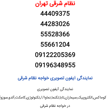
نظام شرقی تهران
44409375
44283026
55528366
55661204
09122205369
09196348955
نمایندگی آیفون تصویری خواجه نظام شرقی
نمایندگی آیفون تصویری
کوماکس,الکتروپیک,سیماران,تابا,تکنما,نماوا//,تکنولوژی,کامکث,آلدو,سوزو
در خواجه نظام شرقی