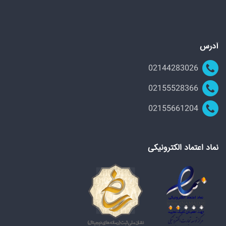
آدرس
02144283026
02155528366
02155661204
نماد اعتماد الکترونیکی