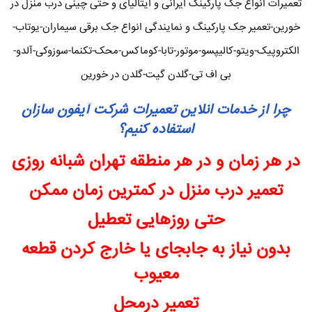
تعمیرات انواع جک پارکینگ ایرانی و ایتالیای و حتی چینی درب منزل در
خورین-تعمیر جک پارکینگ و نمایندگی انواع جک برقی سیماران-یوتاب-
الکتروپیک-ویتو-کالیپسو-موتور-تابا-کوماکس-محک-تکنما-سوزوکی-آلدو-
بی اف تی-گلدن گیت-گلدن در خورین
چرا از خدمات انلاین تعمیرات شرکت آیفون سازان
استفاده کنیم؟
در هر زمان و در هر منطقه تهران شبانه روزی
تعمیر درب منزل در کمترین زمان ممکن
حتی روزهایی تعطیل
بدون نیاز به جابجای یا خارج کردن قطعه
معیوب
تعمیر درمحل