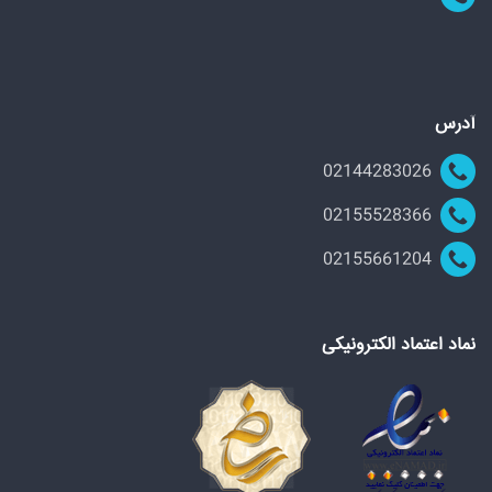
آدرس
02144283026
02155528366
02155661204
نماد اعتماد الکترونیکی