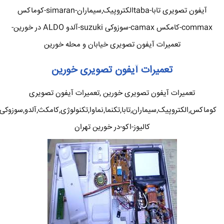
آیفون تصویری تابا-tabaالکتروپیک,سیماران-simaran-کوماکس
commax-کامکس camax-سوزوکی suzuki-آلدو ALDO در خورین-
تعمیرات آیفون تصویری خیابان و محله خورین
تعمیرات آیفون تصویری خورین
تعمیرات آیفون تصویری خورین ,تعمیرات آیفون تصویری
کوماکس,الکتروپیک,سیماران,تابا,تکنما,نماوا,تکنولوژی,کامکث,آلدو,سوزوکی
کالیوز-اکو-در خورین تهران