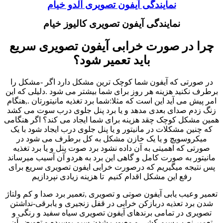
نمایندگی آیفون تصویری آلدو خیام
نمایندگی آیفون تصویری کالیوز خیام
چرا در صورت خرابی آیفون تصویری سریع
باید تعمیر شود؟
در صورتی که آیفون شما کوچک ترین مشکل دارد اگر -مشکل را
برطرف نکنید هزینه هر روز برای شما بیشتر می شود .دلیلی که این
امر پیش می آید این است که مثلا:شما برد تغذیه مانیتورتان .,هنگام
زنگ زدم صدای بعدی مدهد و یا برد پنل جلوی درب سوت می کشد
همین مشکل کوچک چقد هزینه برای شما ایجاد می کند؟ اگر هنگامی
که چنین مشکلات در مانیتور و یا پنل جلوی درب ایجاد شود با یک
میکروسویچ و یا یک خازن مشکل به کل برطرف می شود در
صورتی که اهمیتی به آن داده نشود برد صوت پنل و یا برد تغذیه
مانیتور به صورت کامل و گاهی این برد به هردو آن آسیب میرساند
پس نتیجه میگیریم که درصورت خرابی ایفون تصویری سریع برای
رفع این مشکل اقدام کنیم تا هزینه زیادی نپردازیم
تعمیر وعیب یابی آیفون صوتی و تصویری ,تعمیر برد صدا و کم ولتاژ
شدن برد تعذیه دربازکن خرابی در قفل زنجیری و یابرقی-نداشتن
تصویری در تمامی برندهای آیفون تصویری سیاه سفید و رنگی و
تعمیر نصب سیم کشی و معیوب شدن سیم پوسیده و تعویض آن