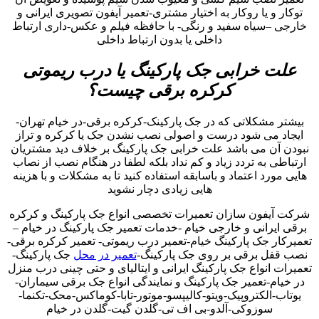
توکار و یا روکار به اختیار مشتری-تعمیر آیفون تصویری ایرانی و
خارجی –سیاه سفید و رنگی- با حافظه فیلم و عکس-داری ارتباط
داخلی یا بدون ارتباط داخلی
علت خرابی جک پارکینگ یا درب ریموتی
کرکره برقی چیست؟
بیشتر مشکلاتی که در جک پارکینک-کرکره برقی-در خیام تهران-
ایجاد می شود درست و اصولی نصب نشدن جک یا کرکره و تراز
نبودن آن می باشد علت خرابی جک پارکینگ بر خلاف دید مشتریان
ارتباطی به تردد زیاد و کم نداد بلکه لطفا در هنگام نصب از نصاب
هایی مورد اعتماد و باسابقه استفاده کنید تا به مشکلات و با هزینه
هایی زیادی دچار نشوید
شرکت آیفون سازان تعمیرات تخصصی انواع جک پارکینگ و کرکره
برقی ایرانی و خارجی خیام -خدمات تعمیر جک پارکینگ در خیام –
تعمیرکار جک پارکینگ خیام-تعمیر درب ریموتی- تعمیر کرکره برقی-
نصب قفل برقی بر روی جک پارکینگ-
تعمیر در محل
جک پارکینگ-
تعمیرات انواع جک پارکینگ ایرانی و ایتالیای و حتی چینی درب منزل
در خیام-تعمیر جک پارکینگ و نمایندگی انواع جک برقی سیماران-
یوتاب-الکتروپیک-ویتو-کالیپسو-موتور-تابا-کوماکس-محک-تکنما-
سوزوکی-آلدو-بی اف تی-گلدن گیت-گلدن در خیام