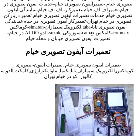
تصویری خیام -تعمیرآیفون تصویری خیام-خدمات آیفون تصویری در
خیام-تعمیراف اف خیام-تعمیرکار- اف اف خیام-نمایندگی آیفون
تصویری خیام-خدمات تعمیرات آیفون تصویری خیام-تعمیر دربازکن
تصویری در خیام تهران-تعمیرکار آیفون تصویری در خیام-نمایندگی
آیفون تصویری تابا-tabaالکتروپیک,سیماران-simaran-کوماکس
commax-کامکس camax-سوزوکی suzuki-آلدو ALDO در خیام-
تعمیرات آیفون تصویری خیابان و محله خیام
تعمیرات آیفون تصویری خیام
تعمیرات آیفون تصویری خیام ,تعمیرات آیفون- تصویری
کوماکس,الکتروپیک,سیماران,تابا,تکنما,نماوا,تکنولوژی,کامکث,آلدو,
کالیوز-اکو-در خیام تهران