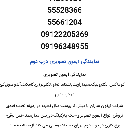
55528366
55661204
09122205369
09196348955
نمایندگی آیفون تصویری درب دوم
نمایندگی آیفون تصویری
کوماکس,الکتروپیک,سیماران,تابا,تکنما,نماوا,تکنولوژی,کامکث,آلدو,سوزوکی
در درب دوم
شرکت ایفون سازان با بیش از بیست سال تجربه در زمینه نصب تعمیر
فروش انواع ایفون تصویری-جک پارکینگ-دوربین مداربسته-قفل برقی-
برق کاری در درب دوم تهران خدمات رسانی می کند از جمله خدمات