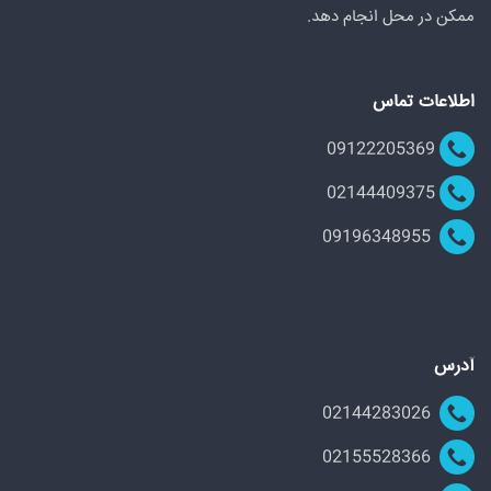
ممکن در محل انجام دهد.
اطلاعات تماس
09122205369
02144409375
09196348955
آدرس
02144283026
02155528366