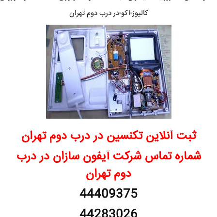
کالیوز-اکو-در درب دوم تهران
ثبت آنلاین تکنسین در درب دوم تهران
شماره تماس شرکت آیفون سازان در درب
دوم تهران
44409375
44283026