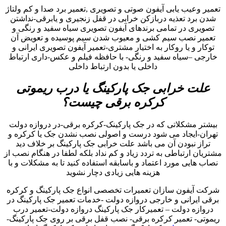
تعمیر وعیب یابی آیفون صوتی و تصویری ,تعمیر برد صدا و کم ولتاژ
شدن برد تعذیه دربازکن خرابی در قفل زنجیری و یابرقی-نداشتن
تصویری در تمامی برندهای آیفون تصویری سیاه سفید و رنگی و
تعمیر نصب سیم کشی و معیوب شدن سیم پوسیده و تعویض آن
توکار و یا روکار به اختیار مشتری-تعمیر آیفون تصویری ایرانی و
خارجی –سیاه سفید و رنگی- با حافظه فیلم و عکس-داری ارتباط
داخلی یا بدون ارتباط داخلی
علت خرابی جک پارکینگ یا درب ریموتی
کرکره برقی چیست؟
بیشتر مشکلاتی که در جک پارکینک-کرکره برقی-در دروازه دولت
تهران-ایجاد می شود درست و اصولی نصب نشدن جک یا کرکره و
تراز نبودن آن می باشد علت خرابی جک پارکینگ بر خلاف دید
مشتریان ارتباطی به تردد زیاد و کم نداد بلکه لطفا در هنگام نصب از
نصاب هایی مورد اعتماد و باسابقه استفاده کنید تا به مشکلات و با
هزینه هایی زیادی دچار نشوید
شرکت آیفون سازان تعمیرات تخصصی انواع جک پارکینگ و کرکره
برقی ایرانی و خارجی دروازه دولت -خدمات تعمیر جک پارکینگ در
دروازه دولت – تعمیرکار جک پارکینگ دروازه دولت-تعمیر درب
ریموتی- تعمیر کرکره برقی- نصب قفل برقی بر روی جک پارکینگ-