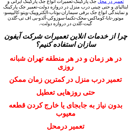
تعمیر در محل
جک پارکینگ-تعمیرات انواع جک پارکینگ ایرانی و
ایتالیای و حتی چینی درب منزل در دروازه دولت-تعمیر جک پارکینگ
و نمایندگی انواع جک برقی سیماران-یوتاب-الکتروپیک-ویتو-کالیپسو-
موتور-تابا-کوماکس-محک-تکنما-سوزوکی-آلدو-بی اف تی-گلدن
گیت-گلدن در دروازه دولت-.
چرا از خدمات انلاین تعمیرات شرکت آیفون
سازان استفاده کنیم؟
در هر زمان و در هر منطقه تهران شبانه
روزی
تعمیر درب منزل در کمترین زمان ممکن
حتی روزهایی تعطیل
بدون نیاز به جابجای یا خارج کردن قطعه
معیوب
تعمیر درمحل