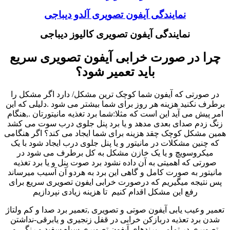
نمایندگی آیفون تصویری آلدو دیباجی
نمایندگی آیفون تصویری کالیوز دیباجی
چرا در صورت خرابی آیفون تصویری سریع
باید تعمیر شود؟
در صورتی که آیفون شما کوچک ترین مشکل/ دارد اگر مشکل را
برطرف نکنید هزینه هر روز برای شما بیشتر می شود .دلیلی که این
امر پیش می آید این است که مثلا:شما برد تغذیه مانیتورتان .,هنگام
زنگ زدم صدای بعدی مدهد و یا برد پنل جلوی درب سوت می کشد
همین مشکل کوچک چقد هزینه برای شما ایجاد می کند؟ اگر هنگامی
که چنین مشکلات در مانیتور و یا پنل جلوی درب ایجاد شود با یک
میکروسویچ و یا یک خازن مشکل به کل برطرف می شود در
صورتی که اهمیتی به آن داده نشود برد صوت پنل و یا برد تغذیه
مانیتور به صورت کامل و گاهی این برد به هردو آن آسیب میرساند
پس نتیجه میگیریم که درصورت خرابی ایفون تصویری سریع برای
رفع این مشکل اقدام کنیم تا هزینه زیادی نپردازیم
تعمیر وعیب یابی آیفون صوتی و تصویری ,تعمیر برد صدا و کم ولتاژ
شدن برد تعذیه دربازکن خرابی در قفل زنجیری و یابرقی-نداشتن
تصویری در تمامی برندهای آیفون تصویری سیاه سفید و رنگی و