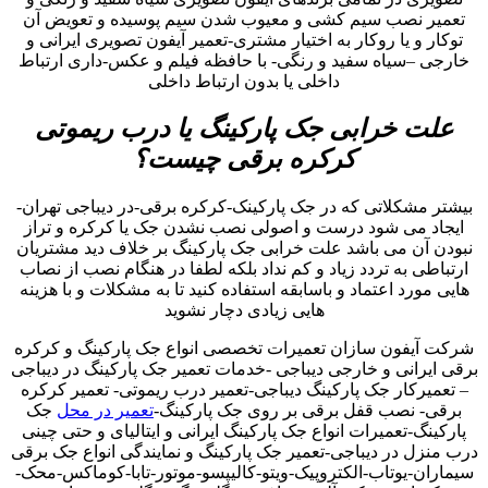
تعمیر نصب سیم کشی و معیوب شدن سیم پوسیده و تعویض آن
توکار و یا روکار به اختیار مشتری-تعمیر آیفون تصویری ایرانی و
خارجی –سیاه سفید و رنگی- با حافظه فیلم و عکس-داری ارتباط
داخلی یا بدون ارتباط داخلی
علت خرابی جک پارکینگ یا درب ریموتی
کرکره برقی چیست؟
بیشتر مشکلاتی که در جک پارکینک-کرکره برقی-در دیباجی تهران-
ایجاد می شود درست و اصولی نصب نشدن جک یا کرکره و تراز
نبودن آن می باشد علت خرابی جک پارکینگ بر خلاف دید مشتریان
ارتباطی به تردد زیاد و کم نداد بلکه لطفا در هنگام نصب از نصاب
هایی مورد اعتماد و باسابقه استفاده کنید تا به مشکلات و با هزینه
هایی زیادی دچار نشوید
شرکت آیفون سازان تعمیرات تخصصی انواع جک پارکینگ و کرکره
برقی ایرانی و خارجی دیباجی -خدمات تعمیر جک پارکینگ در دیباجی
– تعمیرکار جک پارکینگ دیباجی-تعمیر درب ریموتی- تعمیر کرکره
برقی- نصب قفل برقی بر روی جک پارکینگ-
تعمیر در محل
جک
پارکینگ-تعمیرات انواع جک پارکینگ ایرانی و ایتالیای و حتی چینی
درب منزل در دیباجی-تعمیر جک پارکینگ و نمایندگی انواع جک برقی
سیماران-یوتاب-الکتروپیک-ویتو-کالیپسو-موتور-تابا-کوماکس-محک-