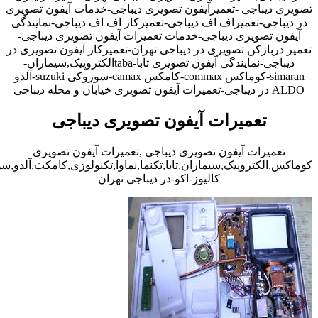
تصویری دیباجی -تعمیرآیفون تصویری دیباجی-خدمات آیفون تصویری
در دیباجی-تعمیراف اف دیباجی-تعمیرکار اف اف دیباجی-نمایندگی
آیفون تصویری دیباجی-خدمات تعمیرات آیفون تصویری دیباجی-
تعمیر دربازکن تصویری در دیباجی تهران-تعمیرکار آیفون تصویری در
دیباجی-نمایندگی آیفون تصویری تابا-tabaالکتروپیک,سیماران-
simaran-کوماکس commax-کامکس camax-سوزوکی suzuki-آلدو
ALDO در دیباجی-تعمیرات آیفون تصویری خیابان و محله دیباجی
تعمیرات آیفون تصویری دیباجی
تعمیرات آیفون تصویری دیباجی ,تعمیرات آیفون تصویری
کوماکس,الکتروپیک,سیماران,تابا,تکنما,نماوا,تکنولوژی,کامکث,آلدو,
کالیوز-اکو-در دیباجی تهران