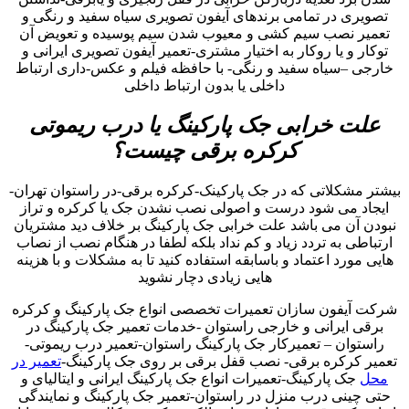
تصویری در تمامی برندهای آیفون تصویری سیاه سفید و رنگی و
تعمیر نصب سیم کشی و معیوب شدن سیم پوسیده و تعویض آن
توکار و یا روکار به اختیار مشتری-تعمیر آیفون تصویری ایرانی و
خارجی –سیاه سفید و رنگی- با حافظه فیلم و عکس-داری ارتباط
داخلی یا بدون ارتباط داخلی
علت خرابی جک پارکینگ یا درب ریموتی
کرکره برقی چیست؟
بیشتر مشکلاتی که در جک پارکینک-کرکره برقی-در راستوان تهران-
ایجاد می شود درست و اصولی نصب نشدن جک یا کرکره و تراز
نبودن آن می باشد علت خرابی جک پارکینگ بر خلاف دید مشتریان
ارتباطی به تردد زیاد و کم نداد بلکه لطفا در هنگام نصب از نصاب
هایی مورد اعتماد و باسابقه استفاده کنید تا به مشکلات و با هزینه
هایی زیادی دچار نشوید
شرکت آیفون سازان تعمیرات تخصصی انواع جک پارکینگ و کرکره
برقی ایرانی و خارجی راستوان -خدمات تعمیر جک پارکینگ در
راستوان – تعمیرکار جک پارکینگ راستوان-تعمیر درب ریموتی-
تعمیر کرکره برقی- نصب قفل برقی بر روی جک پارکینگ-
تعمیر در
محل
جک پارکینگ-تعمیرات انواع جک پارکینگ ایرانی و ایتالیای و
حتی چینی درب منزل در راستوان-تعمیر جک پارکینگ و نمایندگی