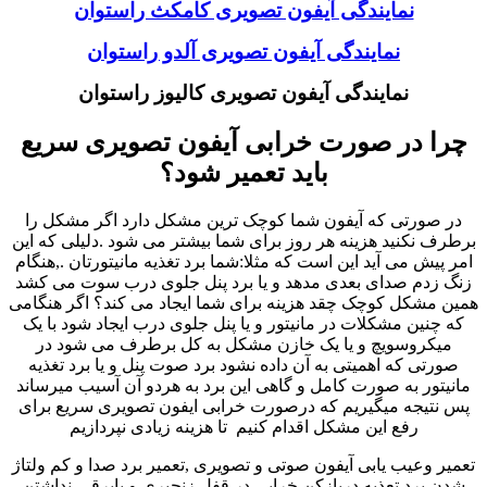
نمایندگی آیفون تصویری کامکث راستوان
نمایندگی آیفون تصویری آلدو راستوان
نمایندگی آیفون تصویری کالیوز راستوان
چرا در صورت خرابی آیفون تصویری سریع
باید تعمیر شود؟
در صورتی که آیفون شما کوچک ترین مشکل دارد اگر مشکل را
برطرف نکنید هزینه هر روز برای شما بیشتر می شود .دلیلی که این
امر پیش می آید این است که مثلا:شما برد تغذیه مانیتورتان .,هنگام
زنگ زدم صدای بعدی مدهد و یا برد پنل جلوی درب سوت می کشد
همین مشکل کوچک چقد هزینه برای شما ایجاد می کند؟ اگر هنگامی
که چنین مشکلات در مانیتور و یا پنل جلوی درب ایجاد شود با یک
میکروسویچ و یا یک خازن مشکل به کل برطرف می شود در
صورتی که اهمیتی به آن داده نشود برد صوت پنل و یا برد تغذیه
مانیتور به صورت کامل و گاهی این برد به هردو آن آسیب میرساند
پس نتیجه میگیریم که درصورت خرابی ایفون تصویری سریع برای
رفع این مشکل اقدام کنیم تا هزینه زیادی نپردازیم
تعمیر وعیب یابی آیفون صوتی و تصویری ,تعمیر برد صدا و کم ولتاژ
شدن برد تعذیه دربازکن خرابی در قفل زنجیری و یابرقی-نداشتن