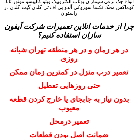
انواع جک برقی سیماران-یوتاب-الکتروپیک-ویتو-کالیپسو-موتور-تابا-
کوماکس-محک-تکنما-سوزوکی-آلدو-بی اف تی-گلدن گیت-گلدن در
راستوان
چرا از خدمات انلاین تعمیرات شرکت آیفون
سازان استفاده کنیم؟
در هر زمان و در هر منطقه تهران شبانه
روزی
تعمیر درب منزل در کمترین زمان ممکن
حتی روزهایی تعطیل
بدون نیاز به جابجای یا خارج کردن قطعه
معیوب
تعمیر درمحل
ضمانت اصل بودن قطعات