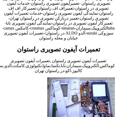
تصویری راستوان -تعمیرآیفون تصویری راستوان-خدمات آیفون
تصویری در راستوان-تعمیراف اف راستوان-تعمیرکار اف اف
راستوان-نمایندگی آیفون تصویری راستوان-خدمات تعمیرات آیفون
تصویری راستوان-تعمیر دربازکن تصویری در راستوان تهران-
تعمیرکار آیفون تصویری در راستوان-نمایندگی آیفون تصویری تابا-
tabaالکتروپیک,سیماران-simaran-کوماکس commax-کامکس camax-
سوزوکی suzuki-آلدو ALDO در راستوان/-تعمیرات آیفون تصویری
خیابان و محله راستوان
تعمیرات آیفون تصویری راستوان
تعمیرات آیفون تصویری راستوان ,تعمیرات آیفون تصویری
کوماکس,الکتروپیک,سیماران,تابا,تکنما,نماوا,تکنولوژی,کامکث,آلدو.,
کالیوز-اکو-در راستوان تهران