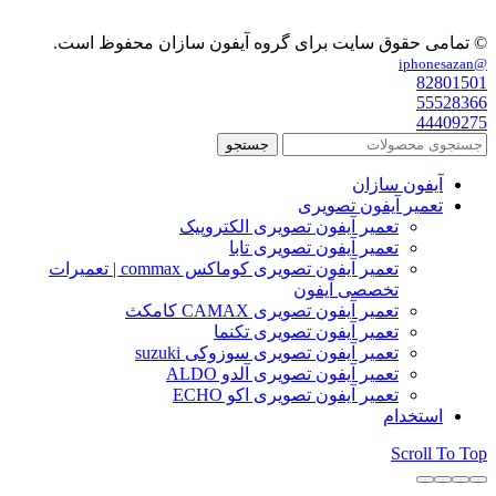
© تمامی حقوق سایت برای گروه آیفون سازان محفوظ است.
@iphonesazan
82801501
55528366
44409275
جستجو
آیفون سازان
تعمیر آیفون تصویری
تعمیر آیفون تصویری الکتروپیک
تعمیر آیفون تصویری تابا
تعمیر آیفون تصویری کوماکس commax | تعمیرات
تخصصی آیفون
تعمیر آیفون تصویری CAMAX کامکث
تعمیر آیفون تصویری تکنما
تعمیر آیفون تصویری سوزوکی suzuki
تعمیر آیفون تصویری آلدو ALDO
تعمیر آیفون تصویری اکو ECHO
استخدام
Scroll To Top