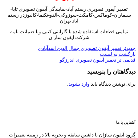
تعمیر آیفون تصویری رستم آباد-نمایندگی آیفون تصویری تابا-
سیماران-کوماکس-کامکث-سوزوکی-آلدو-تکنما-کالیوزدر رستم
آباد تهران
تمامی قطعات استفاده شده با گارانتی کتبی وبا ضمانت نامه
شرکت ایفون سازان
جدیدتر
تعمیر آیفون تصویری جمال الدین اسدآبادی
بازگشت به لیست
قدیمی تر
تعمیر آیفون تصویری اندرزگو
دیدگاهتان را بنویسید
برای نوشتن دیدگاه باید
وارد بشوید
.
آشنایی با ما
گروه آیفون سازان با داشتن سابقه و تجربه بالا در زمینه تعمیرات