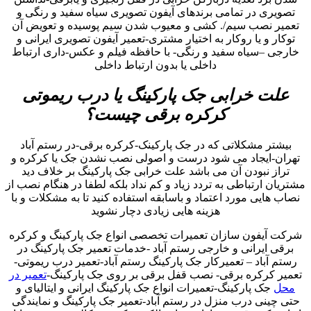
تصویری در تمامی برندهای آیفون تصویری سیاه سفید و رنگی و
تعمیر نصب سیم/. کشی و معیوب شدن سیم پوسیده و تعویض آن
توکار و یا روکار به اختیار مشتری-تعمیر آیفون تصویری ایرانی و
خارجی –سیاه سفید و رنگی- با حافظه فیلم و عکس-داری ارتباط
داخلی یا بدون ارتباط داخلی
علت خرابی جک پارکینگ یا درب ریموتی
کرکره برقی چیست؟
بیشتر مشکلاتی که در جک پارکینک-کرکره برقی-در رستم آباد
تهران-ایجاد می شود درست و اصولی نصب نشدن جک یا کرکره و
تراز نبودن آن می باشد علت خرابی جک پارکینگ بر خلاف دید
مشتریان ارتباطی به تردد زیاد و کم نداد بلکه لطفا در هنگام نصب از
نصاب هایی مورد اعتماد و باسابقه استفاده کنید تا به مشکلات و با
هزینه هایی زیادی دچار نشوید
شرکت آیفون سازان تعمیرات تخصصی انواع جک پارکینگ و کرکره
برقی ایرانی و خارجی رستم آباد -خدمات تعمیر جک پارکینگ در
رستم آباد – تعمیرکار جک پارکینگ رستم آباد-تعمیر درب ریموتی-
تعمیر کرکره برقی- نصب قفل برقی بر روی جک پارکینگ-
تعمیر در
محل
جک پارکینگ-تعمیرات انواع جک پارکینگ ایرانی و ایتالیای و
حتی چینی درب منزل در رستم آباد-تعمیر جک پارکینگ و نمایندگی