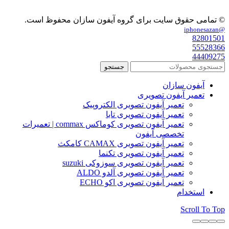
© تمامی حقوق سایت برای گروه آیفون سازان محفوظ است.
@iphonesazan
82801501
55528366
44409275
جستجو
آیفون سازان
تعمیر آیفون تصویری
تعمیر آیفون تصویری الکتروپیک
تعمیر آیفون تصویری تابا
تعمیر آیفون تصویری کوماکس commax | تعمیرات
تخصصی آیفون
تعمیر آیفون تصویری CAMAX کامکث
تعمیر آیفون تصویری تکنما
تعمیر آیفون تصویری سوزوکی suzuki
تعمیر آیفون تصویری آلدو ALDO
تعمیر آیفون تصویری اکو ECHO
استخدام
Scroll To Top