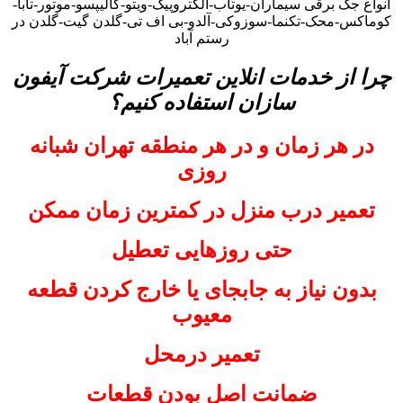
انواع جک برقی سیماران-یوتاب-الکتروپیک-ویتو-کالیپسو-موتور-تابا-
کوماکس-محک-تکنما-سوزوکی-آلدو-بی اف تی-گلدن گیت-گلدن در
رستم آباد
چرا از خدمات انلاین تعمیرات شرکت آیفون
سازان استفاده کنیم؟
در هر زمان و در هر منطقه تهران شبانه
روزی
تعمیر درب منزل در کمترین زمان ممکن
حتی روزهایی تعطیل
بدون نیاز به جابجای یا خارج کردن قطعه
معیوب
تعمیر درمحل
ضمانت اصل بودن قطعات