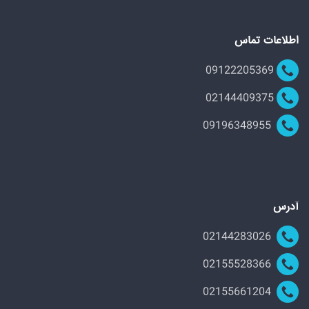
اطلاعات تماس
09122205369
02144409375
09196348955
آدرس
02144283026
02155528366
02155661204