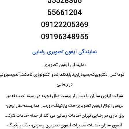
55528366
55661204
09122205369
09196348955
نمایندگی آیفون تصویری رضایی
نمایندگی آیفون تصویری
کوماکس,الکتروپیک-,سیماران,تابا,تکنما,نماوا,تکنولوژی,کامکث,آلدو,سوزوکی
در رضایی
شرکت ایفون سازان با بیش از بیست سال تجربه در زمینه نصب تعمیر
فروش انواع ایفون تصویری-جک پارکینگ-دوربین مداربسته-قفل برقی-
برق کاری در رضایی تهران خدمات رسانی می کند از جمله خدمات شرکت
آیفون سازان خدمات تعمیرات آیفون تصویری وصوتی- جک پارکینگ-