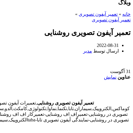
وبلاگ
خانه
»
تعمیر آیفون تصویری
»
تعمیر آیفون تصویری
تعمیر آیفون تصویری روشنایی
2022-08-31
ارسال توسط
مدیر
31
آگوست
عناوین
نمایش
تعمیر آیفون تصویری روشنایی
,تعمیرات آیفون تص
کوماکس,الکتروپیک,سیماران,تابا,تکنما,نماوا,تکنولوژی,کامکث,آلدو
تصویری در روشنایی-تعمیراف اف روشنایی-تعمیرکار اف اف روشنایی
تصویری در روشنایی-نمایندگی آیفون تصویری تابا-tabaالکتروپیک,سیماران-simaran-کوماکس commax-کامکس camax-سوزوکی suzuki-آلدو ALDO در روشنایی-تعمیرات آیفون تصویری خیابان و محله روشنایی