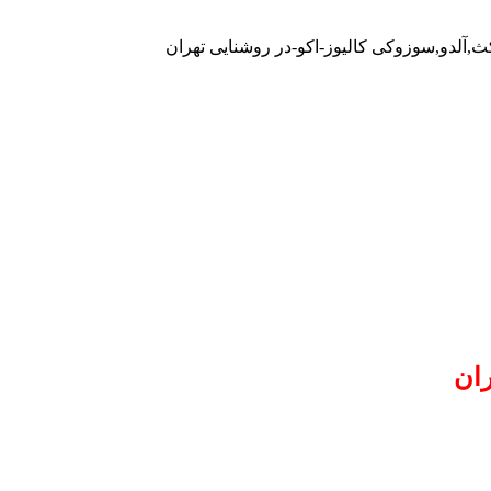
ث,آلدو,سوزوکی کالیوز-اکو-در روشنایی تهران
ان