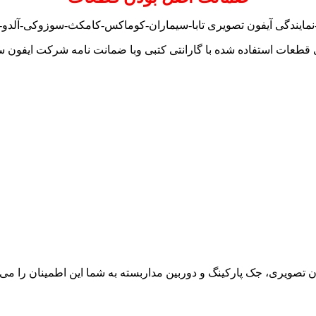
نمایندگی آیفون تصویری تابا-سیماران-کوماکس-کامکث-سوزوکی-آلدو-تک
 قطعات استفاده شده با گارانتی کتبی وبا ضمانت نامه شرکت ایفون س
ون تصویری، جک پارکینگ و دوربین مداربسته به شما این اطمینان را می د