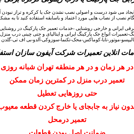
ایجاد می شود درست و اصولی نصب نشدن جک یا کرکره و تراز نبودن آ
هنگام نصب از نصاب هایی مورد اعتماد و باسابقه استفاده کنید تا به مشکل
ی ایرانی و خارجی روشنایی -خدمات تعمیر جک پارکینگ در روشنایی –
-تعمیرات انواع جک پارکینگ ایرانی و ایتالیای و حتی چینی درب منزل
کالیپسو-موتور-تابا-کوماکس-محک-تکنما-سوزوکی-آلدو-بی اف تی-گلدن
مات انلاین تعمیرات شرکت آیفون سازان استفا
در هر زمان و در هر منطقه تهران شبانه روزی
تعمیر درب منزل در کمترین زمان ممکن
حتی روزهایی تعطیل
دون نیاز به جابجای یا خارج کردن قطعه معیوب
تعمیر درمحل
ضمانت اصل بودن قطعات