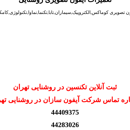
ن تصویری کوماکس,الکتروپیک,سیماران,تابا,تکنما,نماوا,تکنولوژی,کامک
ثبت آنلاین تکنسین در روشنایی تهران
ره تماس شرکت آیفون سازان در روشنایی تهر
44409375
44283026