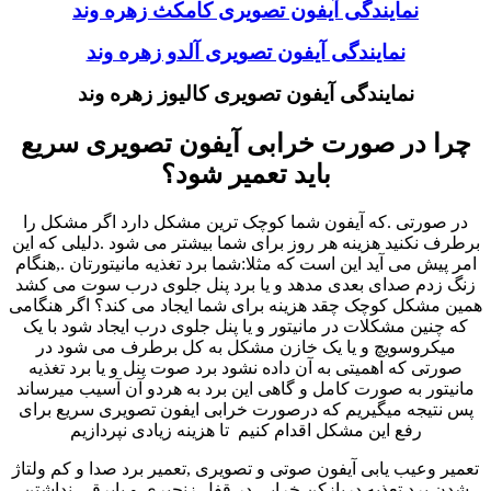
نمایندگی آیفون تصویری کامکث زهره وند
نمایندگی آیفون تصویری آلدو زهره وند
نمایندگی آیفون تصویری کالیوز زهره وند
چرا در صورت خرابی آیفون تصویری سریع
باید تعمیر شود؟
در صورتی .که آیفون شما کوچک ترین مشکل دارد اگر مشکل را
برطرف نکنید هزینه هر روز برای شما بیشتر می شود .دلیلی که این
امر پیش می آید این است که مثلا:شما برد تغذیه مانیتورتان .,هنگام
زنگ زدم صدای بعدی مدهد و یا برد پنل جلوی درب سوت می کشد
همین مشکل کوچک چقد هزینه برای شما ایجاد می کند؟ اگر هنگامی
که چنین مشکلات در مانیتور و یا پنل جلوی درب ایجاد شود با یک
میکروسویچ و یا یک خازن مشکل به کل برطرف می شود در
صورتی که اهمیتی به آن داده نشود برد صوت پنل و یا برد تغذیه
مانیتور به صورت کامل و گاهی این برد به هردو آن آسیب میرساند
پس نتیجه میگیریم که درصورت خرابی ایفون تصویری سریع برای
رفع این مشکل اقدام کنیم تا هزینه زیادی نپردازیم
تعمیر وعیب یابی آیفون صوتی و تصویری ,تعمیر برد صدا و کم ولتاژ
شدن برد تعذیه دربازکن خرابی در قفل زنجیری و یابرقی-نداشتن