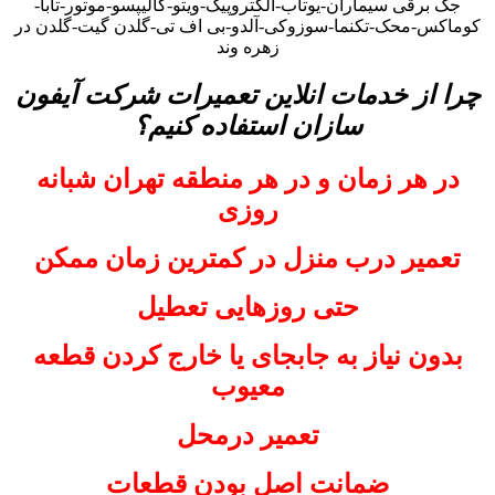
جک برقی سیماران-یوتاب-الکتروپیک-ویتو-کالیپسو-موتور-تابا-
کوماکس-محک-تکنما-سوزوکی-آلدو-بی اف تی-گلدن گیت-گلدن در
زهره وند
چرا از خدمات انلاین تعمیرات شرکت آیفون
سازان استفاده کنیم؟
در هر زمان و در هر منطقه تهران شبانه
روزی
تعمیر درب منزل در کمترین زمان ممکن
حتی روزهایی تعطیل
بدون نیاز به جابجای یا خارج کردن قطعه
معیوب
تعمیر درمحل
ضمانت اصل بودن قطعات