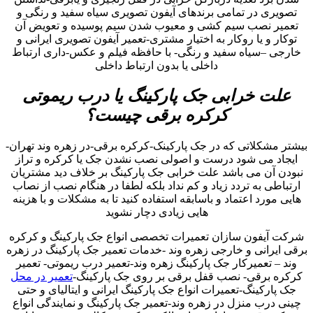
تصویری در تمامی برندهای آیفون تصویری سیاه سفید و رنگی و
تعمیر نصب سیم کشی و معیوب شدن سیم پوسیده و تعویض آن
توکار و یا روکار به اختیار مشتری-تعمیر آیفون تصویری ایرانی و
خارجی –سیاه سفید و رنگی- با حافظه فیلم و عکس-داری ارتباط
داخلی یا بدون ارتباط داخلی
علت خرابی جک پارکینگ یا درب ریموتی
کرکره برقی چیست؟
بیشتر مشکلاتی که در جک پارکینک-کرکره برقی-در زهره وند تهران-
ایجاد می شود درست و اصولی نصب نشدن جک یا کرکره و تراز
نبودن آن می باشد علت خرابی جک پارکینگ بر خلاف دید مشتریان
ارتباطی به تردد زیاد و کم نداد بلکه لطفا در هنگام نصب از نصاب
هایی مورد اعتماد و باسابقه استفاده کنید تا به مشکلات و با هزینه
هایی زیادی دچار نشوید
شرکت آیفون سازان تعمیرات تخصصی انواع جک پارکینگ و کرکره
برقی ایرانی و خارجی زهره وند -خدمات تعمیر جک پارکینگ در زهره
وند – تعمیرکار جک پارکینگ زهره وند-تعمیر درب ریموتی- تعمیر
کرکره برقی- نصب قفل برقی بر روی جک پارکینگ-
تعمیر در محل
جک پارکینگ-تعمیرات انواع جک پارکینگ ایرانی و ایتالیای و حتی
چینی درب منزل در زهره وند-تعمیر جک پارکینگ و نمایندگی انواع