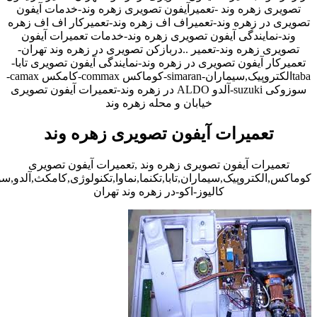
تصویری زهره وند -تعمیرآیفون تصویری زهره وند-خدمات آیفون
تصویری در زهره وند-تعمیراف اف زهره وند-تعمیرکار اف اف زهره
وند-نمایندگی آیفون تصویری زهره وند-خدمات تعمیرات آیفون
تصویری زهره وند-تعمیر ..دربازکن تصویری در زهره وند تهران-
تعمیرکار آیفون تصویری در زهره وند-نمایندگی آیفون تصویری تابا-
tabaالکتروپیک,سیماران-simaran-کوماکس commax-کامکس camax-
سوزوکی suzuki-آلدو ALDO در زهره وند-تعمیرات آیفون تصویری
خیابان و محله زهره وند
تعمیرات آیفون تصویری زهره وند
تعمیرات آیفون تصویری زهره وند ,تعمیرات آیفون تصویری
کوماکس,الکتروپیک,سیماران,تابا,تکنما,نماوا,تکنولوژی,کامکث,آلدو,
کالیوز-اکو-در زهره وند تهران