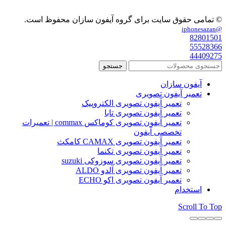
© تمامی حقوق سایت برای گروه آیفون سازان محفوظ است.
@iphonesazan
82801501
55528366
44409275
جستجو
آیفون سازان
تعمیر آیفون تصویری
تعمیر آیفون تصویری الکتروپیک
تعمیر آیفون تصویری تابا
تعمیر آیفون تصویری کوماکس commax | تعمیرات
تخصصی آیفون
تعمیر آیفون تصویری CAMAX کامکث
تعمیر آیفون تصویری تکنما
تعمیر آیفون تصویری سوزوکی suzuki
تعمیر آیفون تصویری آلدو ALDO
تعمیر آیفون تصویری اکو ECHO
استخدام
Scroll To Top